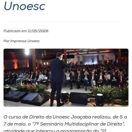
Unoesc
I.nova
Diplomados
Publicado em 11/05/2026
Por Imprensa Unoesc
Cultura
CPA
Biblioteca
Editora
O curso de Direito da Unoesc Joaçaba realizou, de 5 a
Rádio
7 de maio, o “7º Seminário Multidisciplinar de Direito”,
atividade que integrou a programação do “1º