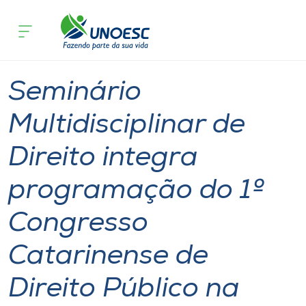
Página inicial
O que acontece
Seminário Multidisciplinar de Direito
Cursos
Graduação
Joaçaba
Onde estamos
Seminário
Pesquisa
Multidisciplinar de
Direito integra
Atendimento ao Estudante
programação do 1º
Portal de Ensino
Congresso
A
Catarinense de
Unoesc
Direito Público na
Internacionalização