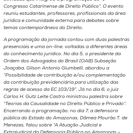
Museu
Congresso Catarinense de Direito Público”. O evento
reuniu estudantes, professores, profissionais da área
Unoesc
jurídica e comunidade externa para debates sobre
temas contemporâneos do Direito.
Store
A programação da jornada contou com duas palestras
presenciais e uma on-line, voltadas a diferentes áreas
do conhecimento jurídico. No dia 5, o presidente da
Selecione
Ordem dos Advogados do Brasil (OAB) Subseção
o idioma
Joaçaba, Gilson Antonio Giumbelli, abordou a
“Possibilidade de contribuição e/ou complementação
da contribuição previdenciária para utilização das
A+
regras de acesso da EC 103/19”. Já no dia 6, o juiz
A-
Carlos H. Gutz Leite Castro ministrou palestra sobre
“Teorias da Causalidade no Direito Público e Privado”.
Encerrando a programação, no dia 7, a defensora
pública do Estado do Amazonas, Dâmea Mourão T. de
Menezes, falou sobre “A Atuação Judicial e
Extrajudicial da Defensoria Pública no Amazonas –