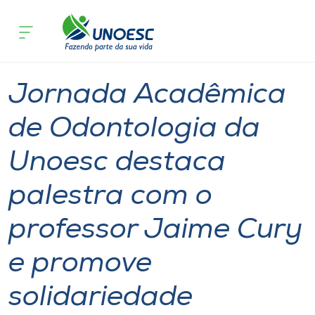
Página inicial
O que acontece
Jornada Acadêmica de Odontologia da
Cursos
Notícia
Notícia de evento
São Miguel do Oeste
Onde estamos
Jornada Acadêmica
Pesquisa
de Odontologia da
Unoesc destaca
Atendimento ao Estudante
palestra com o
Portal de Ensino
professor Jaime Cury
A
e promove
Unoesc
solidariedade
Internacionalização