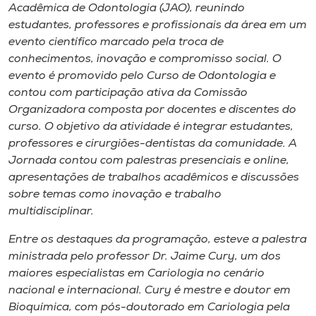
Museu
Acadêmica de Odontologia (JAO), reunindo
estudantes, professores e profissionais da área em um
evento científico marcado pela troca de
Unoesc
conhecimentos, inovação e compromisso social. O
Store
evento é promovido pelo Curso de Odontologia e
contou com participação ativa da Comissão
Organizadora composta por docentes e discentes do
curso. O objetivo da atividade é integrar estudantes,
Selecione
professores e cirurgiões-dentistas da comunidade. A
o idioma
Jornada contou com palestras presenciais e online,
apresentações de trabalhos acadêmicos e discussões
sobre temas como inovação e trabalho
A+
multidisciplinar.
A-
Entre os destaques da programação, esteve a palestra
ministrada pelo professor Dr. Jaime Cury, um dos
maiores especialistas em Cariologia no cenário
nacional e internacional. Cury é mestre e doutor em
Bioquímica, com pós-doutorado em Cariologia pela