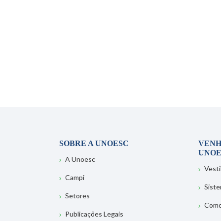
SOBRE A UNOESC
VENH
UNOE
A Unoesc
Vesti
Campi
Sist
Setores
Como
Publicações Legais