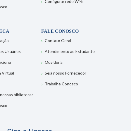
Configurar rede Wi-fi
osco
TECA
FALE CONOSCO
tação
Contato Geral
os Usuários
Atendimento ao Estudante
nciona
Ouvidoria
a Virtual
Seja nosso Fornecedor
Trabalhe Conosco
nossas bibliotecas
osco