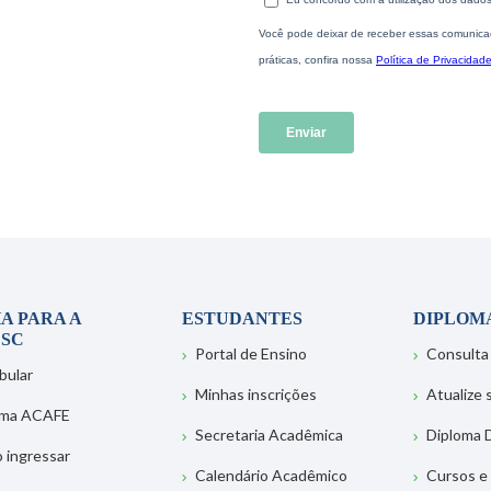
A PARA A
ESTUDANTES
DIPLOM
SC
Portal de Ensino
Consulta
bular
Minhas inscrições
Atualize
ema ACAFE
Secretaria Acadêmica
Diploma D
 ingressar
Calendário Acadêmico
Cursos e