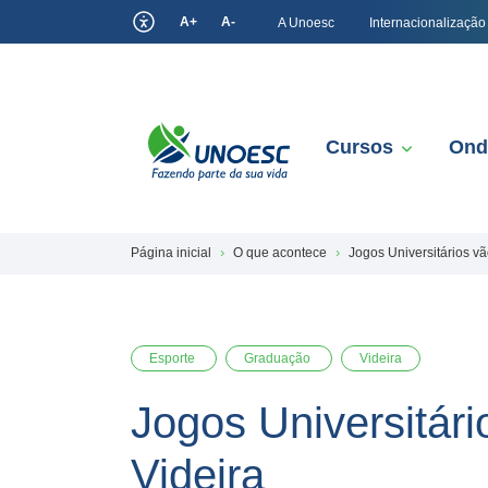
A+
A-
A Unoesc
Internacionalização
Cursos
Ond
Página inicial
O que acontece
Jogos Universitários v
Esporte
Graduação
Videira
Jogos Universitár
Videira