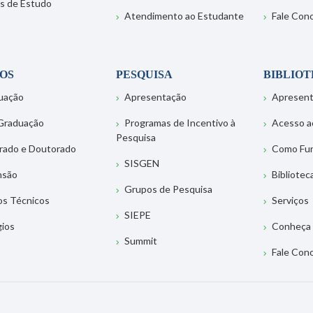
s de Estudo
Atendimento ao Estudante
Fale Con
OS
PESQUISA
BIBLIO
uação
Apresentação
Apresen
Graduação
Programas de Incentivo à
Acesso a
Pesquisa
rado e Doutorado
Como Fu
SISGEN
nsão
Bibliotec
Grupos de Pesquisa
os Técnicos
Serviços
SIEPE
gios
Conheça 
Summit
Fale Con