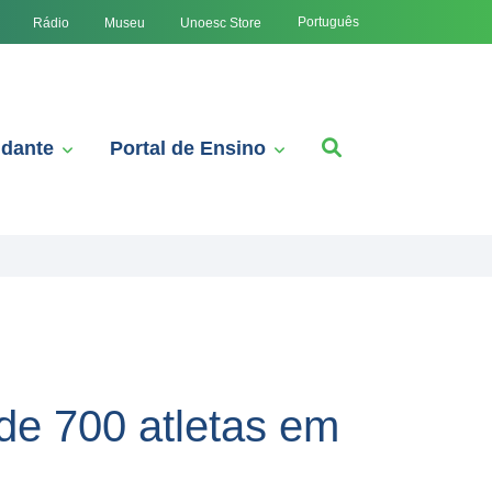
Português
Rádio
Museu
Unoesc Store
udante
Portal de Ensino
de 700 atletas em