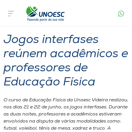
Página
O que
Jogos interfases reúnem acadêmicos e
inicial
acontece
professores de Educação Física
Cursos
Graduação
Videira
Onde estamos
Jogos interfases
Pesquisa
reúnem acadêmicos e
professores de
Atendimento ao Estudante
Educação Física
Portal de Ensino
O curso de Educação Física da Unoesc Videira realizou,
A
nos dias 21 e 22 de junho, os jogos interfases. Durante
Unoesc
as duas noites, professores e acadêmicos estiveram
envolvidos na disputa de várias modalidades como:
Internacionalização
futsal, voleibol, tênis de mesa, xadrez e truco. A