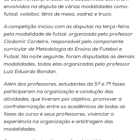
Museu
envolvidos na disputa de várias modalidades como:
futsal, voleibol, tênis de mesa, xadrez e truco.
Unoesc
A competição iniciou com as disputas na terça-feira,
Store
pela modalidade de futsal, organizada pelo professor
Clodomir Cordeiro, responsável pelo componente
curricular de Metodologia do Ensino de Futebol e
Futsal. Na noite seguinte, foram disputadas as demais
Selecione
modalidades, todas elas organizadas pelo professor
o idioma
Luiz Eduardo Bondan.
Além dos professores, estudantes da 5ª e 7ª fases
participaram na organização e condução das
A+
atividades, que tiveram por objetivo, promover a
A-
confraternização entre os acadêmicos de todas as
fases do curso e seus professores, vivenciar a
experiência na organização e arbitragem das
modalidades.