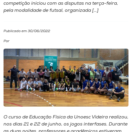
competição iniciou com as disputas na terça-feira,
pela modalidade de futsal, organizada […]
I.nova
Diplomados
Publicado em 30/06/2022
Por
Cultura
CPA
Biblioteca
Editora
O curso de Educação Física da Unoesc Videira realizou,
Rádio
nos dias 21 e 22 de junho, os jogos interfases. Durante
as duas noites, professores e acadêmicos estiveram