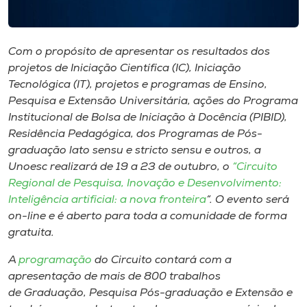
Museu
Unoesc
Com o propósito de apresentar os resultados dos
Store
projetos de Iniciação Científica (IC), Iniciação
Tecnológica (IT), projetos e programas de Ensino,
Pesquisa e Extensão Universitária, ações do Programa
Institucional de Bolsa de Iniciação à Docência (PIBID),
Selecione
Residência Pedagógica, dos Programas de Pós-
o idioma
graduação lato sensu e stricto sensu e outros, a
Unoesc realizará de 19 a 23 de outubro, o
“Circuito
Regional de Pesquisa, Inovação e Desenvolvimento:
Inteligência artificial: a nova fronteira
“. O evento será
A+
on-line e é aberto para toda a comunidade de forma
A-
gratuita.
A
programação
do Circuito contará com a
apresentação de mais de 800 trabalhos
de Graduação, Pesquisa Pós-graduação e Extensão e