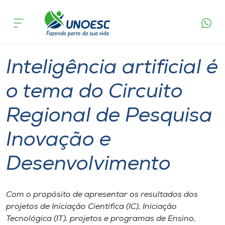
Página
O que
Inteligência artificial é o tema do Circuito
inicial
acontece
Regional de Pesquisa Inovação e
Cursos
Desenvolvimento
Graduação
Notícia de evento
Onde estamos
Inteligência artificial é
Pesquisa
o tema do Circuito
Regional de Pesquisa
Atendimento ao Estudante
Inovação e
Portal de Ensino
Desenvolvimento
A
Unoesc
Com o propósito de apresentar os resultados dos
projetos de Iniciação Científica (IC), Iniciação
Internacionalização
Tecnológica (IT), projetos e programas de Ensino,