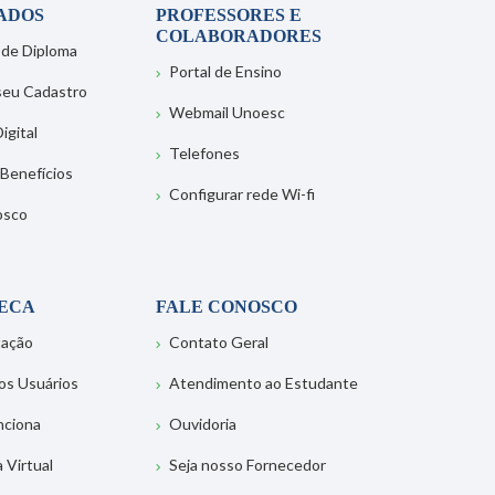
ADOS
PROFESSORES E
COLABORADORES
 de Diploma
Portal de Ensino
 seu Cadastro
Webmail Unoesc
igital
Telefones
 Benefícios
Configurar rede Wi-fi
osco
TECA
FALE CONOSCO
tação
Contato Geral
os Usuários
Atendimento ao Estudante
nciona
Ouvidoria
a Virtual
Seja nosso Fornecedor