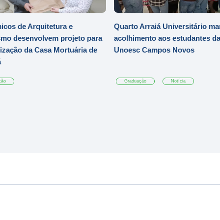
cos de Arquitetura e
Quarto Arraiá Universitário ma
mo desenvolvem projeto para
acolhimento aos estudantes d
zação da Casa Mortuária de
Unoesc Campos Novos
á
ção
Graduação
Notícia