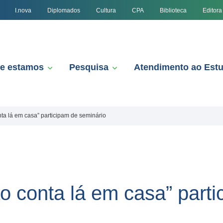
I.nova
Diplomados
Cultura
CPA
Biblioteca
Editora
e estamos
Pesquisa
Atendimento ao Est
nta lá em casa” participam de seminário
o conta lá em casa” part