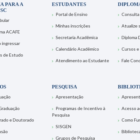
A PARA A
ESTUDANTES
DIPLOM
SC
Portal de Ensino
Consulta
bular
Minhas inscrições
Atualize
ema ACAFE
Secretaria Acadêmica
Diploma D
 ingressar
Calendário Acadêmico
Cursos e
s de Estudo
Atendimento ao Estudante
Fale Con
OS
PESQUISA
BIBLIO
uação
Apresentação
Apresen
Graduação
Programas de Incentivo à
Acesso a
Pesquisa
rado e Doutorado
Como Fu
SISGEN
nsão
Bibliotec
Grupos de Pesquisa