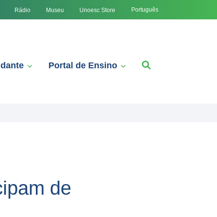
Português
Rádio
Museu
Unoesc Store
udante
Portal de Ensino
icipam de