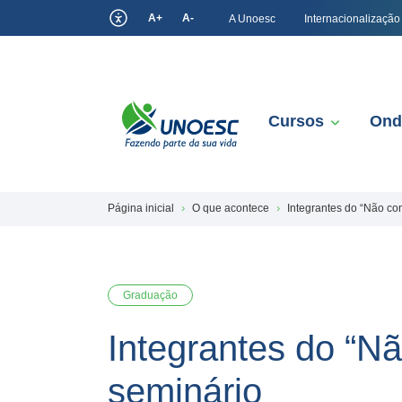
A+
A-
A Unoesc
Internacionalização
Cursos
Ond
Página inicial
O que acontece
Integrantes do “Não co
Graduação
Integrantes do “Nã
seminário