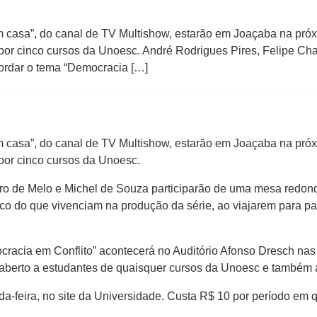
em casa”, do canal de TV Multishow, estarão em Joaçaba na pr
 por cinco cursos da Unoesc. André Rodrigues Pires, Felipe C
ordar o tema “Democracia […]
em casa”, do canal de TV Multishow, estarão em Joaçaba na pr
 por cinco cursos da Unoesc.
ro de Melo e Michel de Souza participarão de uma mesa redon
ouco do que vivenciam na produção da série, ao viajarem para 
cracia em Conflito” acontecerá no Auditório Afonso Dresch nas p
aberto a estudantes de quaisquer cursos da Unoesc e também 
da-feira, no site da Universidade. Custa R$ 10 por período em q