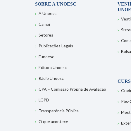
SOBRE A UNOESC
VENH
UNOE
A Unoesc
Vesti
Campi
Sist
Setores
Como
Publicações Legais
Bolsa
Funoesc
Editora Unoesc
Rádio Unoesc
CURS
CPA – Comissão Própria de Avaliação
Grad
LGPD
Pós-
Transparência Pública
Mest
O que acontece
Exte