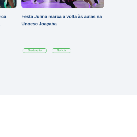
rca
Festa Julina marca a volta às aulas na
a
Unoesc Joaçaba
Graduação
Notícia