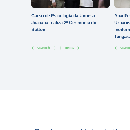
Curso de Psicologia da Unoesc
Acadêmi
Joaçaba realiza 2ª Cerimônia do
Urbanis
Botton
moderni
Tangar
Graduação
Notícia
Gradua