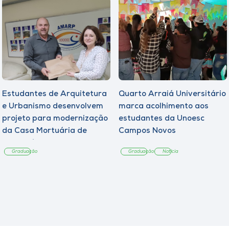
Estudantes de Arquitetura
Quarto Arraiá Universitário
e Urbanismo desenvolvem
marca acolhimento aos
projeto para modernização
estudantes da Unoesc
da Casa Mortuária de
Campos Novos
Tangará
Graduação
Graduação
Notícia