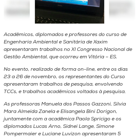
Museu
Unoesc
Store
Acadêmicos, diplomados e professores do curso de
Engenharia Ambiental e Sanitária de Xaxim
apresentaram trabalhos no XI Congresso Nacional de
Gestão Ambiental, que ocorreu em Vitória – ES.
Selecione
o idioma
No evento, realizado de forma on-line, entre os dias
23 a 26 de novembro, os representantes do Curso
apresentaram trabalhos de pesquisa, envolvendo
A+
TCCs, e trabalhos acadêmicos voltados à pesquisa.
A-
As professoras Manuela dos Passos Gazzoni, Silvia
Mara Almeida Zanela e Elisangela Bini Dorigon,
juntamente com a acadêmica Paola Spricigo e os
diplomados Lucas Arno, Sidnei Lange, Simone
Pompermaier e Luciane Luvizon apresentaram 5