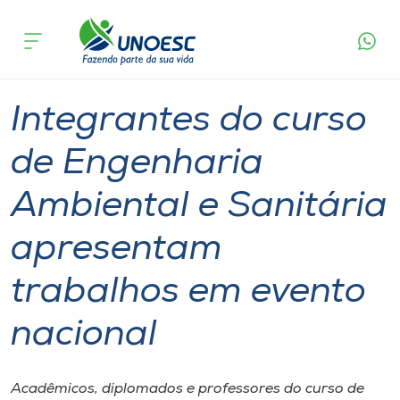
Página
O que
Integrantes do curso de Engenharia Ambiental e
inicial
acontece
Sanitária apresentam trabalhos em evento
Cursos
nacional
Graduação
Polo Xaxim
Onde estamos
Integrantes do curso
Pesquisa
de Engenharia
Ambiental e Sanitária
Atendimento ao Estudante
apresentam
Portal de Ensino
trabalhos em evento
A
nacional
Unoesc
Internacionalização
Acadêmicos, diplomados e professores do curso de