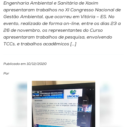
Engenharia Ambiental e Sanitária de Xaxim
apresentaram trabalhos no XI Congresso Nacional de
I.nova
Gestão Ambiental, que ocorreu em Vitória – ES. No
evento, realizado de forma on-line, entre os dias 23 a
Diplomados
26 de novembro, os representantes do Curso
apresentaram trabalhos de pesquisa, envolvendo
TCCs, e trabalhos acadêmicos […]
Cultura
CPA
Publicado em 10/12/2020
Por
Biblioteca
Editora
Rádio