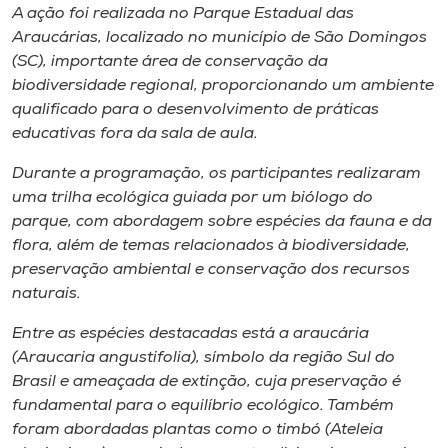
Museu
A ação foi realizada no Parque Estadual das
Araucárias, localizado no município de São Domingos
(SC), importante área de conservação da
Unoesc
biodiversidade regional, proporcionando um ambiente
Store
qualificado para o desenvolvimento de práticas
educativas fora da sala de aula.
Durante a programação, os participantes realizaram
Selecione
uma trilha ecológica guiada por um biólogo do
o idioma
parque, com abordagem sobre espécies da fauna e da
flora, além de temas relacionados à biodiversidade,
preservação ambiental e conservação dos recursos
naturais.
A+
A-
Entre as espécies destacadas está a araucária
(
Araucaria angustifolia
), símbolo da região Sul do
Brasil e ameaçada de extinção, cuja preservação é
fundamental para o equilíbrio ecológico. Também
foram abordadas plantas como o timbó (
Ateleia