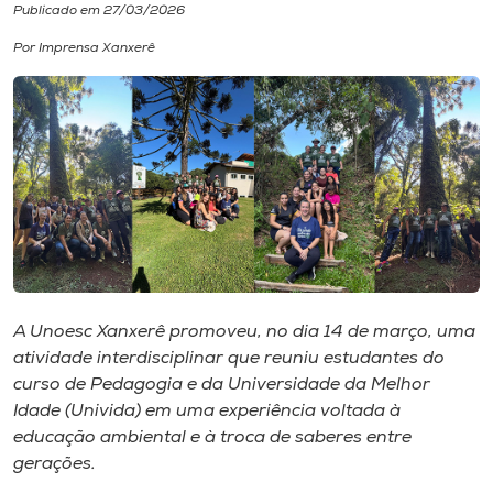
Publicado em 27/03/2026
I.nova
Por Imprensa Xanxerê
Diplomados
Cultura
CPA
Biblioteca
A Unoesc Xanxerê promoveu, no dia 14 de março, uma
atividade interdisciplinar que reuniu estudantes do
Editora
curso de Pedagogia e da Universidade da Melhor
Idade (Univida) em uma experiência voltada à
educação ambiental e à troca de saberes entre
Rádio
gerações.