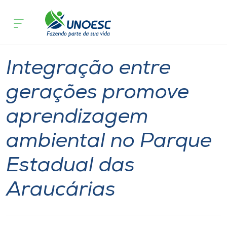
Página inicial
O que acontece
Integração entre gerações promove a
Cursos
Notícia
Geral
Xanxerê
Onde estamos
Integração entre
Pesquisa
gerações promove
aprendizagem
Atendimento ao Estudante
ambiental no Parque
Portal de Ensino
Estadual das
A
Araucárias
Unoesc
Internacionalização