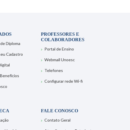
ADOS
PROFESSORES E
COLABORADORES
 de Diploma
Portal de Ensino
 seu Cadastro
Webmail Unoesc
igital
Telefones
 Benefícios
Configurar rede Wi-fi
osco
TECA
FALE CONOSCO
tação
Contato Geral