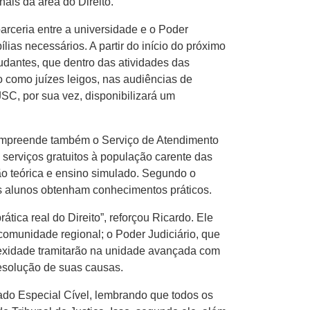
ais da área do Direito.
rceria entre a universidade e o Poder
lias necessários. A partir do início do próximo
udantes, que dentro das atividades das
o como juízes leigos, nas audiências de
JSC, por sua vez, disponibilizará um
 compreende também o Serviço de Atendimento
m serviços gratuitos à população carente das
ão teórica e ensino simulado. Segundo o
os alunos obtenham conhecimentos práticos.
ica real do Direito”, reforçou Ricardo. Ele
comunidade regional; o Poder Judiciário, que
lexidade tramitarão na unidade avançada com
resolução de suas causas.
zado Especial Cível, lembrando que todos os