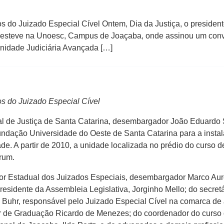
os do Juizado Especial Cível Ontem, Dia da Justiça, o president
 esteve na Unoesc, Campus de Joaçaba, onde assinou um con
Unidade Judiciária Avançada […]
os do Juizado Especial Cível
unal de Justiça de Santa Catarina, desembargador João Eduard
ndação Universidade do Oeste de Santa Catarina para a insta
 A partir de 2010, a unidade localizada no prédio do curso de
rum.
r Estadual dos Juizados Especiais, desembargador Marco Aurél
residente da Assembleia Legislativa, Jorginho Mello; do secret
rich Buhr, responsável pelo Juizado Especial Cível na comarca d
or de Graduação Ricardo de Menezes; do coordenador do curso d