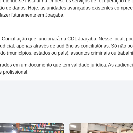
pretende-se instalar na Unoesc os serviços de recuperação de c
ação de danos. Hoje, as unidades avançadas existentes comp
fazer futuramente em Joaçaba.
e Conciliação que funcionará na CDL Joaçaba. Nesse local, pod
dicial, apenas através de audiências conciliatórias. Só não po
o (municípios, estados ou país), assuntos criminais ou trabalhi
avrados em um documento que tem validade jurídica. As audiên
profissional.