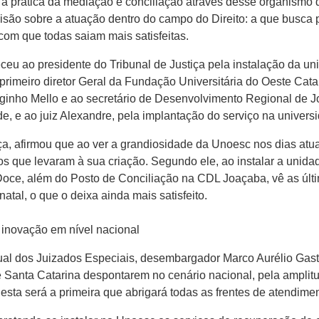
 a prática da mediação e conciliação através desse organismo d
são sobre a atuação dentro do campo do Direito: a que busca pri
com que todas saiam mais satisfeitas.
ceu ao presidente do Tribunal de Justiça pela instalação da u
primeiro diretor Geral da Fundação Universitária do Oeste Cat
inho Mello e ao secretário de Desenvolvimento Regional de J
, e ao juiz Alexandre, pela implantação do serviço na univers
ça, afirmou que ao ver a grandiosidade da Unoesc nos dias atuai
sos que levaram à sua criação. Segundo ele, ao instalar a uni
 Doce, além do Posto de Conciliação na CDL Joaçaba, vê as úl
atal, o que o deixa ainda mais satisfeito.
inovação em nível nacional
al dos Juizados Especiais, desembargador Marco Aurélio Gasta
e Santa Catarina despontarem no cenário nacional, pela amplitu
esta será a primeira que abrigará todas as frentes de atendi