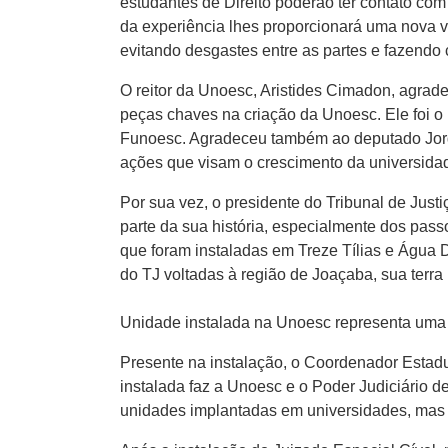
estudantes de Direito poderão ter contato com
da experiência lhes proporcionará uma nova vi
evitando desgastes entre as partes e fazendo 
O reitor da Unoesc, Aristides Cimadon, agrade
peças chaves na criação da Unoesc. Ele foi o 
Funoesc. Agradeceu também ao deputado Jorg
ações que visam o crescimento da universidade
Por sua vez, o presidente do Tribunal de Justi
parte da sua história, especialmente dos pas
que foram instaladas em Treze Tílias e Água
do TJ voltadas à região de Joaçaba, sua terra n
Unidade instalada na Unoesc representa uma 
Presente na instalação, o Coordenador Estadu
instalada faz a Unoesc e o Poder Judiciário d
unidades implantadas em universidades, mas 