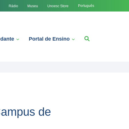
Português
Rádio
Museu
Unoesc Store
udante
Portal de Ensino
 Campus de