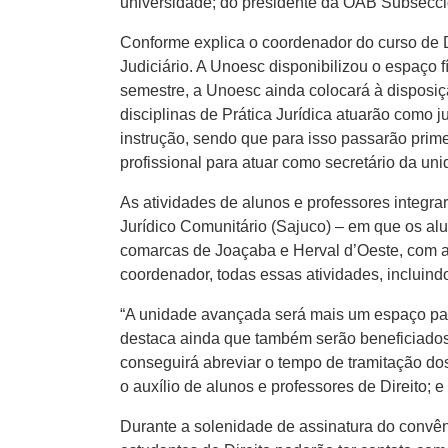
universidade; do presidente da OAB Subseccion
Conforme explica o coordenador do curso de D
Judiciário. A Unoesc disponibilizou o espaço f
semestre, a Unoesc ainda colocará à disposiçã
disciplinas de Prática Jurídica atuarão como 
instrução, sendo que para isso passarão prime
profissional para atuar como secretário da uni
As atividades de alunos e professores integ
Jurídico Comunitário (Sajuco) – em que os alun
comarcas de Joaçaba e Herval d’Oeste, com a 
coordenador, todas essas atividades, incluin
“A unidade avançada será mais um espaço para 
destaca ainda que também serão beneficiados 
conseguirá abreviar o tempo de tramitação d
o auxílio de alunos e professores de Direito;
Durante a solenidade de assinatura do convêni