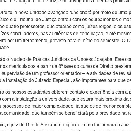
al de Joaçaba, Ildo Portz, e de advogados e demais profission
ireito, a nova unidade avançada funcionará por meio de uma pa
ísico e o Tribunal de Justiça entrou com os equipamentos e mobí
o quatro professores, que atuarão como juízes leigos, e os est
juízes conciliadores, nas audiências de conciliação, e até mesm
iro por um treinamento, previsto para o início do semestre. O T
dade.
rarão o Núcleo de Práticas Jurídicas da Unoesc Joaçaba. Este
os matriculados a partir da 8ª fase do curso de Direito presta
supervisão de um professor orientador – e atividades de revis
do a instalação do Juizado Especial, são importantes para que 
os nossos estudantes obterem contato e experiência com a prát
com a instalação a universidade, que estará mais próxima da 
os processos de maior complexidade, já que os de menor comp
 e a comunidade, que também se beneficiará pela brevidade na 
o, o juiz de Direito Alexandre explicou como funcionará o Jui