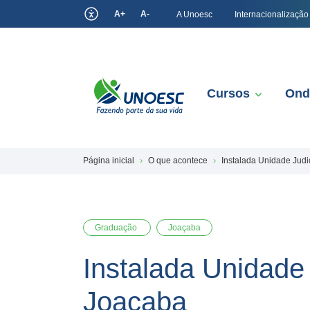
A+
A-
A Unoesc
Internacionalização
Cursos
Ond
Página inicial
O que acontece
Instalada Unidade Jud
Graduação
Joaçaba
Instalada Unidade
Joaçaba