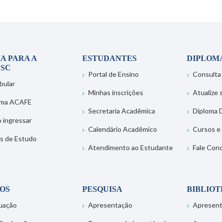
A PARA A
ESTUDANTES
DIPLOM
SC
Portal de Ensino
Consulta
bular
Minhas inscrições
Atualize
ema ACAFE
Secretaria Acadêmica
Diploma D
 ingressar
Calendário Acadêmico
Cursos e
s de Estudo
Atendimento ao Estudante
Fale Con
OS
PESQUISA
BIBLIO
uação
Apresentação
Apresen