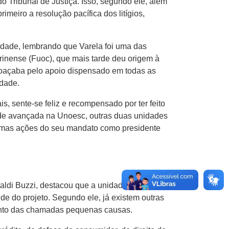
o Tribunal de Justiça. Isso, segundo ele, além
meiro a resolução pacífica dos litígios,
nidade, lembrando que Varela foi uma das
arinense (Fuoc), que mais tarde deu origem à
oaçaba pelo apoio dispensado em todas as
idade.
s, sente-se feliz e recompensado por ter feito
dade avançada na Unoesc, outras duas unidades
timas ações do seu mandato como presidente
ldi Buzzi, destacou que a unidade judiciária
de do projeto. Segundo ele, já existem outras
mento das chamadas pequenas causas.