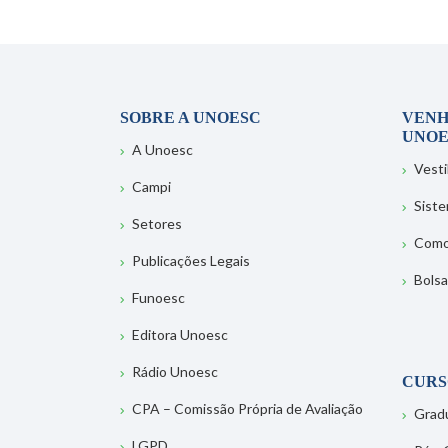
SOBRE A UNOESC
VENH
UNOE
A Unoesc
Vesti
Campi
Sist
Setores
Como
Publicações Legais
Bolsa
Funoesc
Editora Unoesc
Rádio Unoesc
CURS
CPA – Comissão Própria de Avaliação
Grad
LGPD