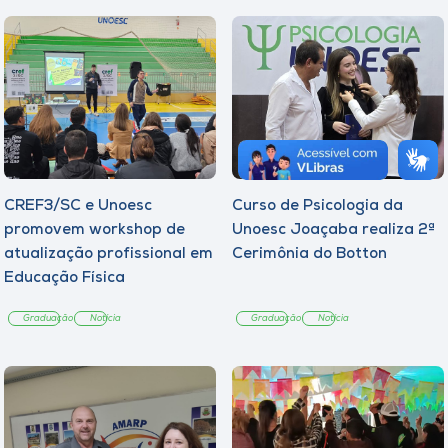
CREF3/SC e Unoesc
Curso de Psicologia da
promovem workshop de
Unoesc Joaçaba realiza 2ª
atualização profissional em
Cerimônia do Botton
Educação Física
Graduação
Notícia
Graduação
Notícia