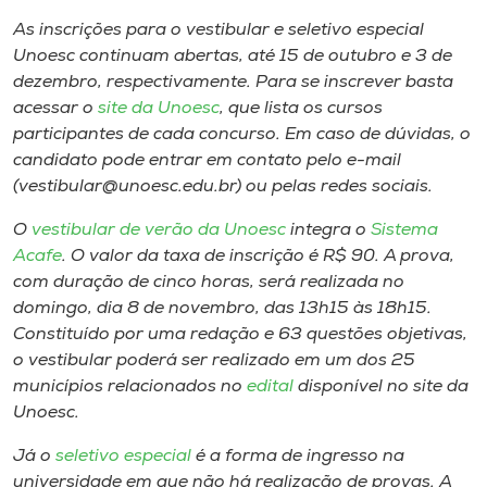
Museu
As inscrições para o vestibular e seletivo especial
Unoesc continuam abertas, até 15 de outubro e 3 de
Unoesc
dezembro, respectivamente. Para se inscrever basta
Store
acessar o
site da Unoesc
, que lista os cursos
participantes de cada concurso. Em caso de dúvidas, o
candidato pode entrar em contato pelo e-mail
(vestibular@unoesc.edu.br) ou pelas redes sociais.
Selecione
o idioma
O
vestibular de verão da Unoesc
integra o
Sistema
Acafe
. O valor da taxa de inscrição é R$ 90. A prova,
com duração de cinco horas, será realizada no
domingo, dia 8 de novembro, das 13h15 às 18h15.
A+
Constituído por uma redação e 63 questões objetivas,
A-
o vestibular poderá ser realizado em um dos 25
municípios relacionados no
edital
disponível no site da
Unoesc.
Já o
seletivo especial
é a forma de ingresso na
universidade em que não há realização de provas. A