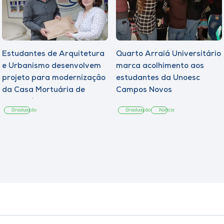
Estudantes de Arquitetura
Quarto Arraiá Universitário
e Urbanismo desenvolvem
marca acolhimento aos
projeto para modernização
estudantes da Unoesc
da Casa Mortuária de
Campos Novos
Tangará
Graduação
Graduação
Notícia