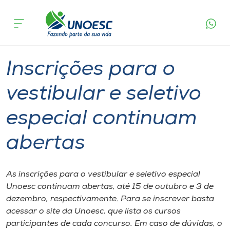
Página
O que
Inscrições para o vestibular e seletivo
inicial
acontece
especial continuam abertas
Cursos
Graduação
Vestibular
Onde estamos
Inscrições para o
Pesquisa
vestibular e seletivo
especial continuam
Atendimento ao Estudante
abertas
Portal de Ensino
As inscrições para o vestibular e seletivo especial
A
Unoesc continuam abertas, até 15 de outubro e 3 de
Unoesc
dezembro, respectivamente. Para se inscrever basta
acessar o site da Unoesc, que lista os cursos
Internacionalização
participantes de cada concurso. Em caso de dúvidas, o