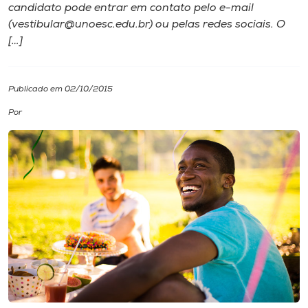
candidato pode entrar em contato pelo e-mail
(vestibular@unoesc.edu.br) ou pelas redes sociais. O
I.nova
[…]
Diplomados
Publicado em 02/10/2015
Cultura
Por
CPA
Biblioteca
Editora
Rádio