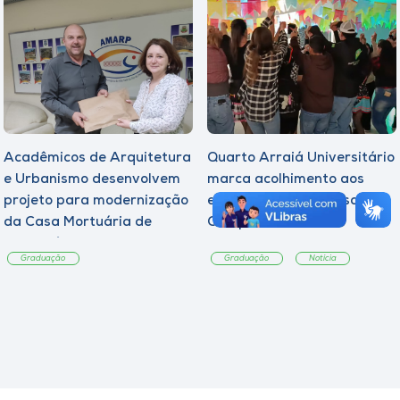
Acadêmicos de Arquitetura
Quarto Arraiá Universitário
e Urbanismo desenvolvem
marca acolhimento aos
projeto para modernização
estudantes da Unoesc
da Casa Mortuária de
Campos Novos
Tangará
Graduação
Graduação
Notícia