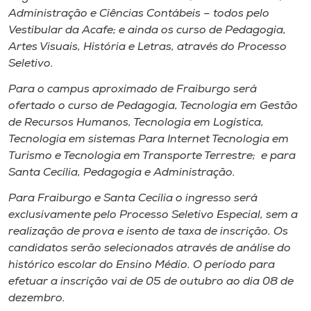
Museu
Administração e Ciências Contábeis – todos pelo
Vestibular da Acafe; e ainda os curso de Pedagogia,
Artes Visuais, História e Letras, através do Processo
Unoesc
Seletivo.
Store
Para o campus aproximado de Fraiburgo será
ofertado o curso de Pedagogia, Tecnologia em Gestão
de Recursos Humanos, Tecnologia em Logística,
Selecione
Tecnologia em sistemas Para Internet Tecnologia em
o idioma
Turismo e Tecnologia em Transporte Terrestre; e para
Santa Cecília, Pedagogia e Administração.
Para Fraiburgo e Santa Cecília o ingresso será
A+
exclusivamente pelo Processo Seletivo Especial, sem a
A-
realização de prova e isento de taxa de inscrição. Os
candidatos serão selecionados através de análise do
histórico escolar do Ensino Médio. O período para
efetuar a inscrição vai de 05 de outubro ao dia 08 de
dezembro.