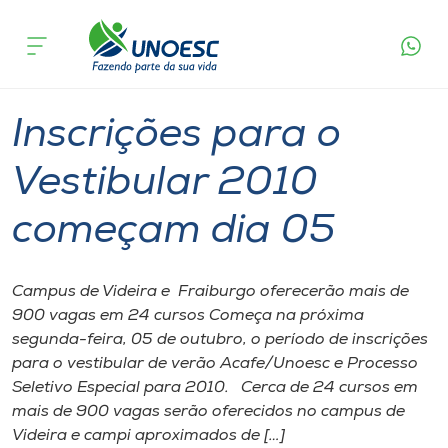
Página
O que
Inscrições para o Vestibular 2010
inicial
acontece
começam dia 05
Cursos
Graduação
Videira
Onde estamos
Inscrições para o
Pesquisa
Vestibular 2010
começam dia 05
Atendimento ao Estudante
Portal de Ensino
Campus de Videira e Fraiburgo oferecerão mais de
900 vagas em 24 cursos Começa na próxima
segunda-feira, 05 de outubro, o período de inscrições
A
para o vestibular de verão Acafe/Unoesc e Processo
Unoesc
Seletivo Especial para 2010. Cerca de 24 cursos em
mais de 900 vagas serão oferecidos no campus de
Internacionalização
Videira e campi aproximados de […]