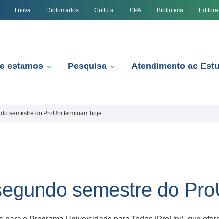
I.nova
Diplomados
Cultura
CPA
Biblioteca
Editora
e estamos
Pesquisa
Atendimento ao Est
ndo semestre do ProUni terminam hoje
 segundo semestre do Pro
ções para o Programa Universidade para Todos (ProUni), que ofer