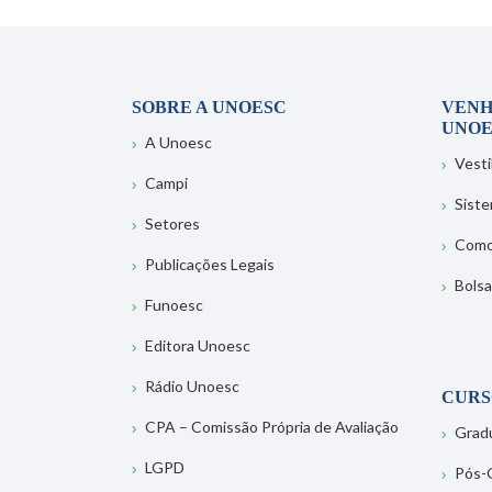
SOBRE A UNOESC
VENH
UNOE
A Unoesc
Vesti
Campi
Sist
Setores
Como
Publicações Legais
Bolsa
Funoesc
Editora Unoesc
Rádio Unoesc
CURS
CPA – Comissão Própria de Avaliação
Grad
LGPD
Pós-