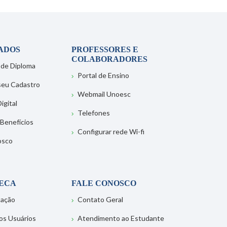
ADOS
PROFESSORES E
COLABORADORES
 de Diploma
Portal de Ensino
 seu Cadastro
Webmail Unoesc
igital
Telefones
 Benefícios
Configurar rede Wi-fi
osco
TECA
FALE CONOSCO
tação
Contato Geral
os Usuários
Atendimento ao Estudante