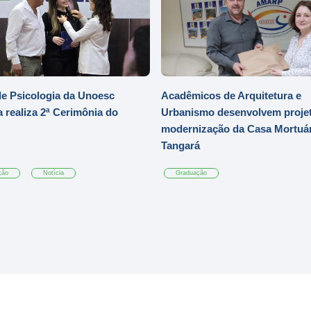
e Psicologia da Unoesc
Acadêmicos de Arquitetura e
 realiza 2ª Cerimônia do
Urbanismo desenvolvem projet
modernização da Casa Mortuár
Tangará
ção
Notícia
Graduação