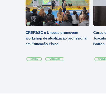
CREF3/SC e Unoesc promovem
Curso d
workshop de atualização profissional
Joaçaba
em Educação Física
Botton
Notícia
Graduação
Gradua