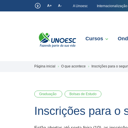
A+
A-
A Unoesc
Internacionalização
Cursos
Ond
Página inicial
O que acontece
Inscrições para o segu
Graduação
Bolsas de Estudo
Inscrições para o
Estão abertas até sexta-feira (10), as inscri