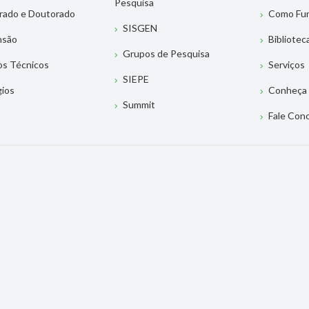
Pesquisa
rado e Doutorado
Como Fu
SISGEN
nsão
Bibliotec
Grupos de Pesquisa
os Técnicos
Serviços
SIEPE
gios
Conheça 
Summit
Fale Con