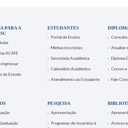
A PARA A
ESTUDANTES
DIPLOM
SC
Portal de Ensino
Consulta
bular
Minhas inscrições
Atualize
ema ACAFE
Secretaria Acadêmica
Diploma D
 ingressar
Calendário Acadêmico
Cursos e
s de Estudo
Atendimento ao Estudante
Fale Con
OS
PESQUISA
BIBLIO
uação
Apresentação
Apresen
Graduação
Programas de Incentivo à
Acesso a