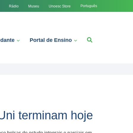
Português
Rádio
Museu
Unoesc Store
udante
Portal de Ensino
Uni terminam hoje
ece bolsas de estudo integrais e parciais em