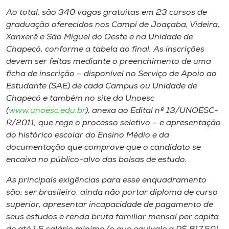
Museu
Ao total, são 340 vagas gratuitas em 23 cursos de
graduação oferecidos nos Campi de Joaçaba, Videira,
Unoesc
Xanxerê e São Miguel do Oeste e na Unidade de
Store
Chapecó, conforme a tabela ao final. As inscrições
devem ser feitas mediante o preenchimento de uma
ficha de inscrição – disponível no Serviço de Apoio ao
Estudante (SAE) de cada Campus ou Unidade de
Selecione
Chapecó e também no site da Unoesc
o idioma
(
www.unoesc.edu.br
), anexa ao Edital nº 13/UNOESC-
R/2011, que rege o processo seletivo – e apresentação
do histórico escolar do Ensino Médio e da
documentação que comprove que o candidato se
A+
encaixa no público-alvo das bolsas de estudo.
A-
As principais exigências para esse enquadramento
são: ser brasileiro, ainda não portar diploma de curso
superior, apresentar incapacidade de pagamento de
seus estudos e renda bruta familiar mensal per capita