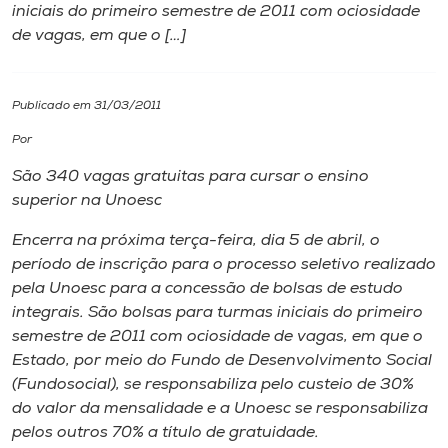
iniciais do primeiro semestre de 2011 com ociosidade
de vagas, em que o […]
I.nova
Diplomados
Publicado em 31/03/2011
Por
Cultura
São 340 vagas gratuitas para cursar o ensino
superior na Unoesc
CPA
Encerra na próxima terça-feira, dia 5 de abril, o
período de inscrição para o processo seletivo realizado
Biblioteca
pela Unoesc para a concessão de bolsas de estudo
integrais. São bolsas para turmas iniciais do primeiro
semestre de 2011 com ociosidade de vagas, em que o
Editora
Estado, por meio do Fundo de Desenvolvimento Social
(Fundosocial), se responsabiliza pelo custeio de 30%
Rádio
do valor da mensalidade e a Unoesc se responsabiliza
pelos outros 70% a título de gratuidade.