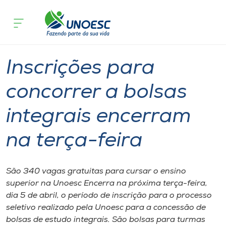
Página inicial
O que acontece
Inscrições para concorrer a bolsas int
Cursos
Graduação
Onde estamos
Inscrições para
Pesquisa
concorrer a bolsas
integrais encerram
Atendimento ao Estudante
na terça-feira
Portal de Ensino
São 340 vagas gratuitas para cursar o ensino
A
superior na Unoesc Encerra na próxima terça-feira,
Unoesc
dia 5 de abril, o período de inscrição para o processo
seletivo realizado pela Unoesc para a concessão de
Internacionalização
bolsas de estudo integrais. São bolsas para turmas