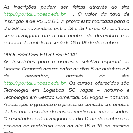
Museu
As inscrições podem ser feitas através do site
http://portal.unoesc.edu.br
. O valor da taxa de
Unoesc
inscrição é de R$ 58,00. A prova está marcada para o
Store
dia 22 de novembro, entre 13 e 18 horas. O resultado
será divulgado até o dia quatro de dezembro e o
período de matrícula será de 15 a 19 de dezembro.
PROCESSO SELETIVO ESPECIAL
Selecione
o idioma
As inscrições para o processo seletivo especial da
Unoesc Chapecó ocorre entre os dias 5 de outubro e 8
de dezembro, através do site
http://portal.unoesc.edu.br
. Os cursos oferecidos são
A+
Tecnologia em Logística, 50 vagas – noturno e
A-
Tecnologia em Gestão Comercial, 50 vagas – noturno.
A inscrição é gratuita e o processo consiste em análise
do histórico escolar do ensino médio dos interessados.
O resultado será divulgado no dia 11 de dezembro e o
período de matrícula será do dia 15 a 19 do mesmo