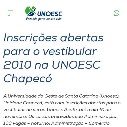
Página
O que
Inscrições abertas para o vestibular 2010 na
inicial
acontece
UNOESC Chapecó
Cursos
Graduação
Chapecó
Onde estamos
Inscrições abertas
Pesquisa
para o vestibular
2010 na UNOESC
Atendimento ao Estudante
Chapecó
Portal de Ensino
A Universidade do Oeste de Santa Catarina (Unoesc),
A
Unidade Chapecó, está com inscrições abertas para o
Unoesc
vestibular de verão Unoesc Acafe, até o dia 10 de
novembro. Os cursos oferecidos são Administração,
Internacionalização
100 vagas – noturno; Administração – Comércio