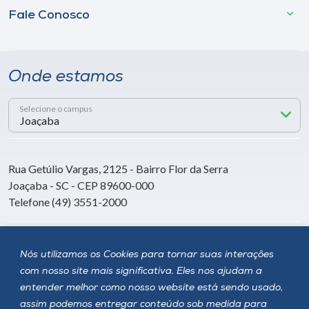
Fale Conosco
Onde estamos
Selecione o campus
Rua Getúlio Vargas, 2125 - Bairro Flor da Serra
Joaçaba - SC - CEP 89600-000
Telefone (49) 3551-2000
Siga a Unoesc
Nós utilizamos os Cookies para tornar suas interações
com nosso site mais significativa. Eles nos ajudam a
entender melhor como nosso website está sendo usado,
assim podemos entregar conteúdo sob medida para