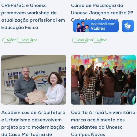
CREF3/SC e Unoesc
Curso de Psicologia da
promovem workshop de
Unoesc Joaçaba realiza 2ª
atualização profissional em
Cerimônia do Botton
Educação Física
Notícia
Graduação
Graduação
Notícia
Acadêmicos de Arquitetura
Quarto Arraiá Universitário
e Urbanismo desenvolvem
marca acolhimento aos
projeto para modernização
estudantes da Unoesc
da Casa Mortuária de
Campos Novos