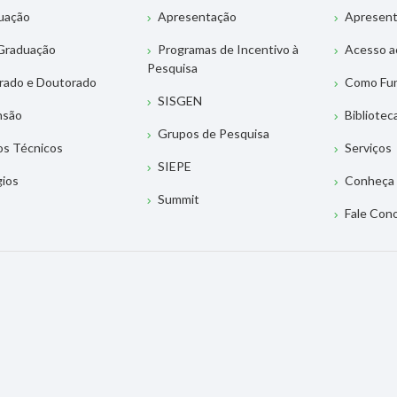
uação
Apresentação
Apresen
Graduação
Programas de Incentivo à
Acesso a
Pesquisa
rado e Doutorado
Como Fu
SISGEN
nsão
Bibliotec
Grupos de Pesquisa
os Técnicos
Serviços
SIEPE
gios
Conheça 
Summit
Fale Con