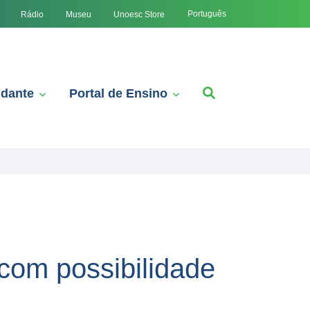
Português
Rádio
Museu
Unoesc Store
udante
Portal de Ensino
 com possibilidade