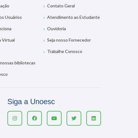
tação
Contato Geral
os Usuários
Atendimento ao Estudante
nciona
Ouvidoria
a Virtual
Seja nosso Fornecedor
Trabalhe Conosco
nossas bibliotecas
osco
Siga a Unoesc