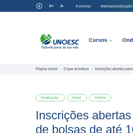
A+
A-
A Unoesc
Internacionalização
Cursos
Ond
Página inicial
O que acontece
Inscrições abertas par
Graduação
Geral
Videira
Inscrições abertas
de bolsas de até 