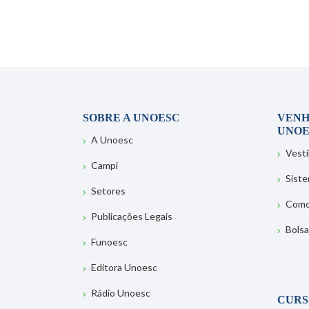
SOBRE A UNOESC
VENH
UNOE
A Unoesc
Vesti
Campi
Sist
Setores
Como
Publicações Legais
Bolsa
Funoesc
Editora Unoesc
Rádio Unoesc
CURS