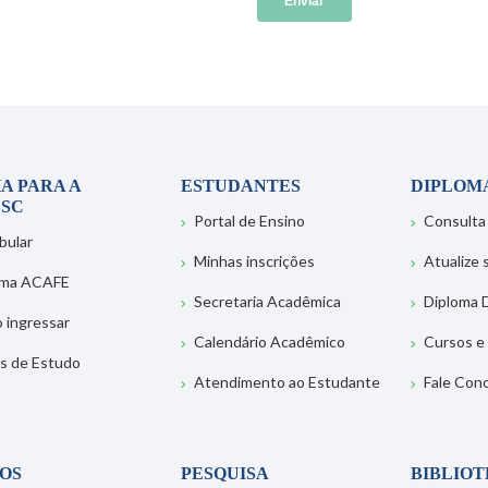
A PARA A
ESTUDANTES
DIPLOM
SC
Portal de Ensino
Consulta
bular
Minhas inscrições
Atualize
ema ACAFE
Secretaria Acadêmica
Diploma D
 ingressar
Calendário Acadêmico
Cursos e
s de Estudo
Atendimento ao Estudante
Fale Con
OS
PESQUISA
BIBLIO