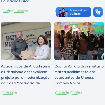
Educação Física
Notícia
Graduação
Graduação
Notícia
Acadêmicos de Arquitetura
Quarto Arraiá Universitário
e Urbanismo desenvolvem
marca acolhimento aos
projeto para modernização
estudantes da Unoesc
da Casa Mortuária de
Campos Novos
Tangará
Graduação
Graduação
Notícia