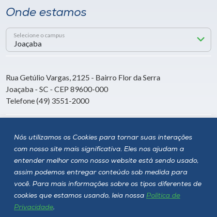
Onde estamos
Selecione o campus
Rua Getúlio Vargas, 2125 - Bairro Flor da Serra
Joaçaba - SC - CEP 89600-000
Telefone (49) 3551-2000
Siga a Unoesc
Nós utilizamos os Cookies para tornar suas interações
com nosso site mais significativa. Eles nos ajudam a
entender melhor como nosso website está sendo usado,
assim podemos entregar conteúdo sob medida para
você. Para mais informações sobre os tipos diferentes de
cookies que estamos usando, leia nossa
Política de
Privacidade
.