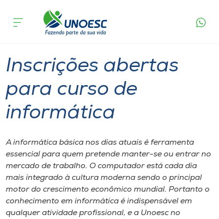
Página
O que
Inscrições abertas para curso de
inicial
acontece
informática
Cursos
Graduação
Videira
Onde estamos
Inscrições abertas
Pesquisa
para curso de
informática
Atendimento ao Estudante
Portal de Ensino
A informática básica nos dias atuais é ferramenta
essencial para quem pretende manter-se ou entrar no
mercado de trabalho. O computador está cada dia
A
mais integrado à cultura moderna sendo o principal
Unoesc
motor do crescimento econômico mundial. Portanto o
conhecimento em informática é indispensável em
Internacionalização
qualquer atividade profissional, e a Unoesc no