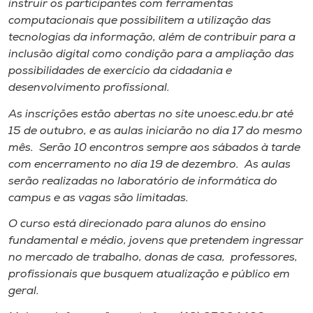
instruir os participantes com ferramentas
Museu
computacionais que possibilitem a utilização das
tecnologias da informação, além de contribuir para a
Unoesc
inclusão digital como condição para a ampliação das
Store
possibilidades de exercício da cidadania e
desenvolvimento profissional.
As inscrições estão abertas no site unoesc.edu.br até
15 de outubro, e as aulas iniciarão no dia 17 do mesmo
Selecione
o idioma
mês. Serão 10 encontros sempre aos sábados à tarde
com encerramento no dia 19 de dezembro. As aulas
serão realizadas no laboratório de informática do
campus e as vagas são limitadas.
A+
A-
O curso está direcionado para alunos do ensino
fundamental e médio, jovens que pretendem ingressar
no mercado de trabalho, donas de casa, professores,
profissionais que busquem atualização e público em
geral.