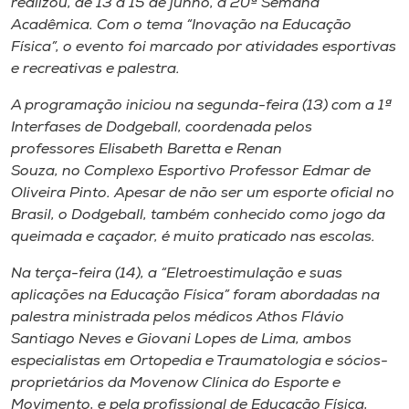
realizou, de 13 a 15 de junho, a 20ª Semana
Museu
Acadêmica. Com o tema “Inovação na Educação
Física”, o evento foi marcado por atividades esportivas
Unoesc
e recreativas e palestra.
Store
A programação iniciou na segunda-feira (13) com a 1ª
Interfases de Dodgeball, coordenada pelos
professores Elisabeth Baretta e Renan
Souza, no Complexo Esportivo Professor Edmar de
Selecione
o idioma
Oliveira Pinto. Apesar de não ser um esporte oficial no
Brasil, o Dodgeball, também conhecido como jogo da
queimada e caçador, é muito praticado nas escolas.
A+
Na terça-feira (14), a “Eletroestimulação e suas
A-
aplicações na Educação Física” foram abordadas na
palestra ministrada pelos médicos Athos Flávio
Santiago Neves e Giovani Lopes de Lima, ambos
especialistas em Ortopedia e Traumatologia e sócios-
proprietários da Movenow Clínica do Esporte e
Movimento, e pela profissional de Educação Física,