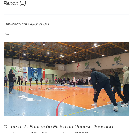
Renan […]
I.nova
Publicado em 24/06/2022
Diplomados
Por
Cultura
CPA
Biblioteca
Editora
Rádio
O curso de Educação Física da Unoesc Joaçaba