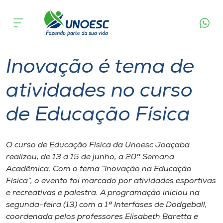
Página
O que
Inovação é tema de atividades no curso de
inicial
acontece
Educação Física
Cursos
Graduação
Joaçaba
Onde estamos
Inovação é tema de
Pesquisa
atividades no curso
de Educação Física
Atendimento ao Estudante
Portal de Ensino
O curso de Educação Física da Unoesc Joaçaba
realizou, de 13 a 15 de junho, a 20ª Semana
Acadêmica. Com o tema “Inovação na Educação
A
Física”, o evento foi marcado por atividades esportivas
Unoesc
e recreativas e palestra. A programação iniciou na
segunda-feira (13) com a 1ª Interfases de Dodgeball,
Internacionalização
coordenada pelos professores Elisabeth Baretta e