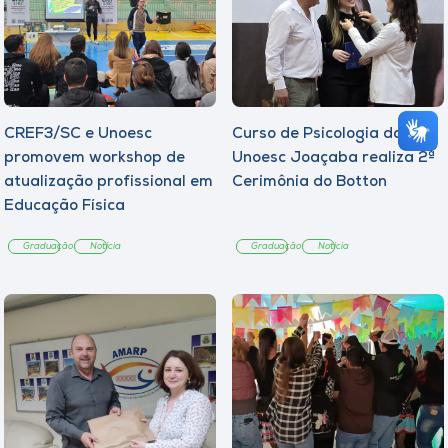
CREF3/SC e Unoesc
Curso de Psicologia da
promovem workshop de
Unoesc Joaçaba realiza 2ª
atualização profissional em
Cerimônia do Botton
Educação Física
Graduação
Notícia
Graduação
Notícia