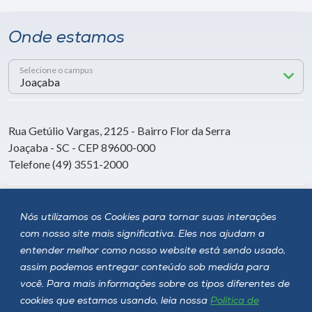
Onde estamos
Selecione o campus
Rua Getúlio Vargas, 2125 - Bairro Flor da Serra
Joaçaba - SC - CEP 89600-000
Telefone (49) 3551-2000
Siga a Unoesc
Nós utilizamos os Cookies para tornar suas interações
com nosso site mais significativa. Eles nos ajudam a
entender melhor como nosso website está sendo usado,
assim podemos entregar conteúdo sob medida para
você. Para mais informações sobre os tipos diferentes de
cookies que estamos usando, leia nossa
Política de