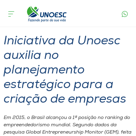
Página
O que
Iniciativa da Unoesc auxilia no planejamento
inicial
acontece
estratégico para a criação de empresas
Cursos
Graduação
Mestrado
Inovação
Chapecó
Onde estamos
Iniciativa da Unoesc
Pesquisa
auxilia no
planejamento
Atendimento ao Estudante
estratégico para a
Portal de Ensino
criação de empresas
A
Unoesc
Em 2015, o Brasil alcançou a 1ª posição no ranking do
empreendedorismo mundial. Segundo dados da
Internacionalização
pesquisa Global Entrepreneurship Monitor (GEM), feita