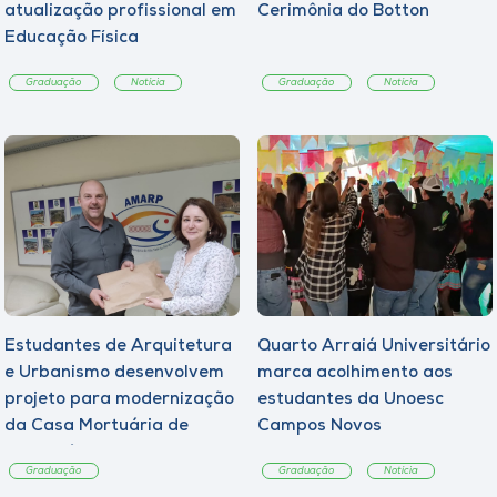
atualização profissional em
Cerimônia do Botton
Educação Física
Graduação
Notícia
Graduação
Notícia
Estudantes de Arquitetura
Quarto Arraiá Universitário
e Urbanismo desenvolvem
marca acolhimento aos
projeto para modernização
estudantes da Unoesc
da Casa Mortuária de
Campos Novos
Tangará
Graduação
Graduação
Notícia