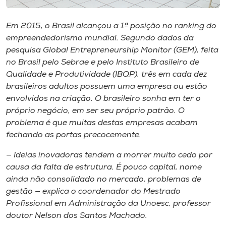
Museu
Em 2015, o Brasil alcançou a 1ª posição no ranking do
Unoesc
empreendedorismo mundial. Segundo dados da
Store
pesquisa Global Entrepreneurship Monitor (GEM), feita
no Brasil pelo Sebrae e pelo Instituto Brasileiro de
Qualidade e Produtividade (IBQP), três em cada dez
brasileiros adultos possuem uma empresa ou estão
Selecione
envolvidos na criação. O brasileiro sonha em ter o
o idioma
próprio negócio, em ser seu próprio patrão. O
problema é que muitas destas empresas acabam
fechando as portas precocemente.
A+
— Ideias inovadoras tendem a morrer muito cedo por
A-
causa da falta de estrutura. É pouco capital, nome
ainda não consolidado no mercado, problemas de
gestão — explica o coordenador do Mestrado
Profissional em Administração da Unoesc, professor
doutor Nelson dos Santos Machado.