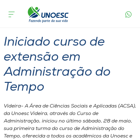
Página
O que
Iniciado curso de extensão em
inicial
acontece
Administração do Tempo
Cursos
Graduação
Videira
Onde estamos
Iniciado curso de
Pesquisa
extensão em
Administração do
Atendimento ao Estudante
Tempo
Portal de Ensino
Videira- A Área de Ciências Sociais e Aplicadas (ACSA),
A
da Unoesc Videira, através do Curso de
Unoesc
Administração, iniciou no último sábado, 28 de maio,
sua primeira turma do curso de Administração do
Internacionalização
Tempo, oferecida a todos os acadêmicos da Unoesc e