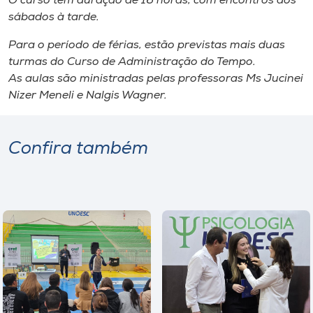
O curso tem duração de 16 horas, com encontros aos
Museu
sábados à tarde.
Para o período de férias, estão previstas mais duas
Unoesc
turmas do Curso de Administração do Tempo.
Store
As aulas são ministradas pelas professoras Ms Jucinei
Nizer Meneli e Nalgis Wagner.
Selecione
o idioma
Confira também
A+
A-