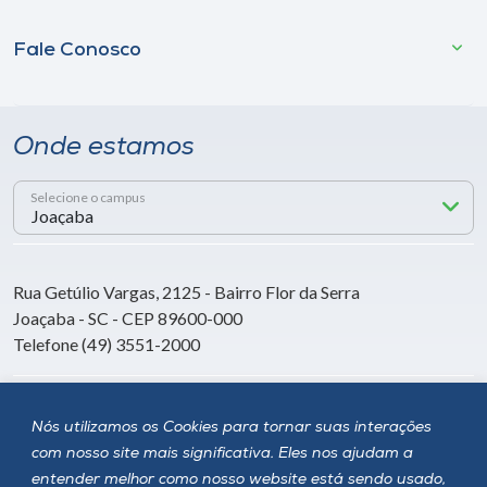
Fale Conosco
Onde estamos
Selecione o campus
Rua Getúlio Vargas, 2125 - Bairro Flor da Serra
Joaçaba - SC - CEP 89600-000
Telefone (49) 3551-2000
Siga a Unoesc
Nós utilizamos os Cookies para tornar suas interações
com nosso site mais significativa. Eles nos ajudam a
entender melhor como nosso website está sendo usado,