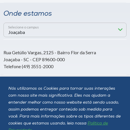
Onde estamos
Selecione o campus
Rua Getúlio Vargas, 2125 - Bairro Flor da Serra
Joaçaba - SC - CEP 89600-000
Telefone (49) 3551-2000
Siga a Unoesc
Nós utilizamos os Cookies para tornar suas interações
com nosso site mais significativa. Eles nos ajudam a
entender melhor como nosso website está sendo usado,
assim podemos entregar conteúdo sob medida para
você. Para mais informações sobre os tipos diferentes de
cookies que estamos usando, leia nossa
Política de