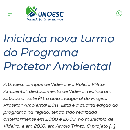
Página
O que
Iniciada nova turma do Programa
inicial
acontece
Protetor Ambiental
Cursos
Graduação
Videira
Onde estamos
Iniciada nova turma
Pesquisa
do Programa
Protetor Ambiental
Atendimento ao Estudante
Portal de Ensino
A Unoesc campus de Videira e a Polícia Militar
Ambiental, destacamento de Videira, realizaram
sábado à noite (4), a aula inaugural do Projeto
A
Protetor Ambiental 2011. Esta é a quarta edição do
Unoesc
programa na região, tendo sido realizada
anteriormente em 2008 e 2009, no município de
Internacionalização
Videira, e em 2010, em Arroio Trinta. O projeto […]