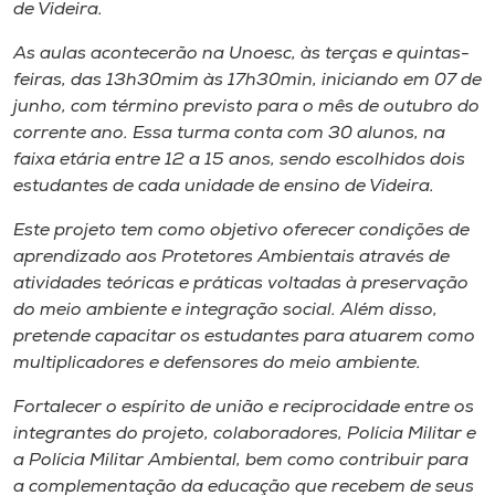
Museu
de Videira.
As aulas acontecerão na Unoesc, às terças e quintas-
Unoesc
feiras, das 13h30mim às 17h30min, iniciando em 07 de
Store
junho, com término previsto para o mês de outubro do
corrente ano. Essa turma conta com 30 alunos, na
faixa etária entre 12 a 15 anos, sendo escolhidos dois
estudantes de cada unidade de ensino de Videira.
Selecione
o idioma
Este projeto tem como objetivo oferecer condições de
aprendizado aos Protetores Ambientais através de
atividades teóricas e práticas voltadas à preservação
do meio ambiente e integração social. Além disso,
A+
pretende capacitar os estudantes para atuarem como
A-
multiplicadores e defensores do meio ambiente.
Fortalecer o espírito de união e reciprocidade entre os
integrantes do projeto, colaboradores, Polícia Militar e
a Polícia Militar Ambiental, bem como contribuir para
a complementação da educação que recebem de seus