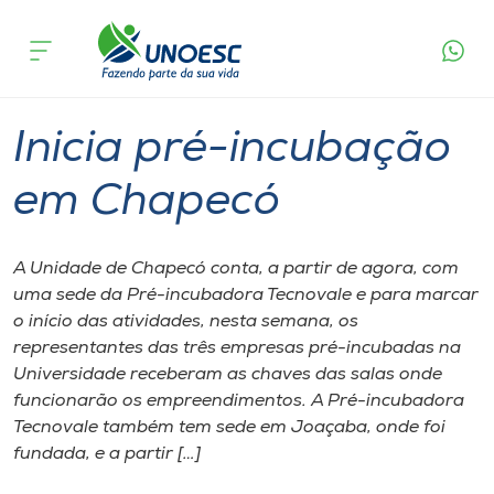
Página inicial
O que acontece
Inicia pré-incubação em Chapecó
Cursos
Graduação
Chapecó
Onde estamos
Inicia pré-incubação
Pesquisa
em Chapecó
Atendimento ao Estudante
A Unidade de Chapecó conta, a partir de agora, com
uma sede da Pré-incubadora Tecnovale e para marcar
Portal de Ensino
o início das atividades, nesta semana, os
representantes das três empresas pré-incubadas na
Universidade receberam as chaves das salas onde
A
funcionarão os empreendimentos. A Pré-incubadora
Unoesc
Tecnovale também tem sede em Joaçaba, onde foi
fundada, e a partir […]
Internacionalização