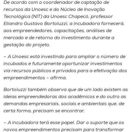
Museu
De acordo com o coordenador de captação de
recursos da Unoesc e do Núcleo de Inovação
Tecnológica (NIT) da Unoesc Chapecó, professor
Unoesc
Eliandro Gustavo Bortoluzzi, a incubadora fornecerá,
Store
aos empreendedores, capacitações, análises de
mercado e de retorno do investimento durante a
gestação do projeto.
Selecione
– A Unoesc está investindo para ampliar o número de
o idioma
incubados e futuramente oportunizar investimentos
via recursos públicos e privados para a efetivação dos
empreendimentos – afirma.
A+
Bortoluzzi também observa que de um lado existem as
A-
ideias empreendedoras dos acadêmicos e do outro as
demandas empresariais, sociais e ambientais que, de
certa forma, precisam se encontrar.
– A incubadora terá esse papel. Dar o suporte que os
novos empreendimentos precisam para transformar