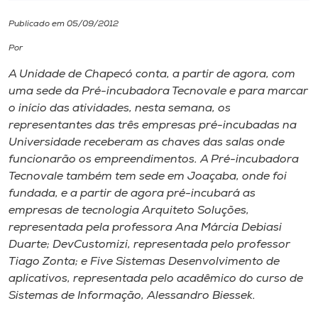
Publicado em 05/09/2012
I.nova
Por
Diplomados
A Unidade de Chapecó conta, a partir de agora, com
uma sede da Pré-incubadora Tecnovale e para marcar
o início das atividades, nesta semana, os
Cultura
representantes das três empresas pré-incubadas na
Universidade receberam as chaves das salas onde
CPA
funcionarão os empreendimentos. A Pré-incubadora
Tecnovale também tem sede em Joaçaba, onde foi
fundada, e a partir de agora pré-incubará as
Biblioteca
empresas de tecnologia Arquiteto Soluções,
representada pela professora Ana Márcia Debiasi
Editora
Duarte; DevCustomizi, representada pelo professor
Tiago Zonta; e Five Sistemas Desenvolvimento de
aplicativos, representada pelo acadêmico do curso de
Rádio
Sistemas de Informação, Alessandro Biessek.