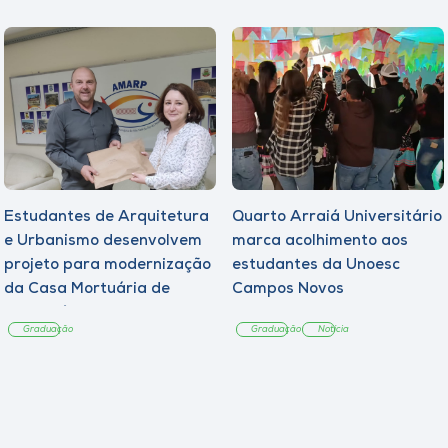
Estudantes de Arquitetura
Quarto Arraiá Universitário
e Urbanismo desenvolvem
marca acolhimento aos
projeto para modernização
estudantes da Unoesc
da Casa Mortuária de
Campos Novos
Tangará
Graduação
Graduação
Notícia