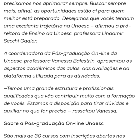
Museu
precisamos nos aprimorar sempre. Buscar sempre
mais, afinal, as oportunidades estão aí para quem
melhor está preparado. Desejamos que vocês tenham
Unoesc
uma excelente trajetória na Unoesc — afirmou a pró-
Store
reitora de Ensino da Unoesc, professora Lindamir
Secchi Gadler.
A coordenadora da Pós-graduação On-line da
Selecione
Unoesc, professora Vanessa Balestrin, apresentou os
o idioma
aspectos acadêmicos das aulas, das avaliações e da
plataforma utilizada para as atividades.
—Temos uma grande estrutura e profissionais
A+
qualificados que vão contribuir muito com a formação
A-
de vocês. Estamos à disposição para tirar dúvidas e
auxiliar no que for preciso — ressaltou Vanessa.
Sobre a Pós-graduação On-line Unoesc
São mais de 30 cursos com inscrições abertas nas