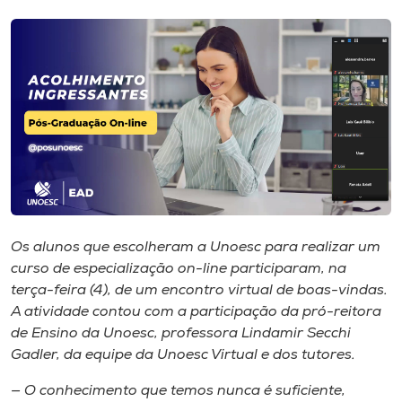
I.nova
Diplomados
Cultura
CPA
Os alunos que escolheram a Unoesc para realizar um
Biblioteca
curso de especialização on-line participaram, na
terça-feira (4), de um encontro virtual de boas-vindas.
Editora
A atividade contou com a participação da pró-reitora
de Ensino da Unoesc, professora Lindamir Secchi
Gadler, da equipe da Unoesc Virtual e dos tutores.
Rádio
— O conhecimento que temos nunca é suficiente,