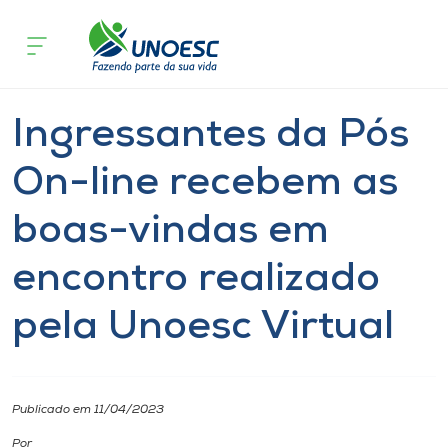
Página
O que
Ingressantes da Pós On-line recebem as boas
inicial
acontece
encontro realizado pela Unoesc Virtual
Cursos
Especialização
Onde estamos
Ingressantes da Pós
Pesquisa
On-line recebem as
boas-vindas em
Atendimento ao Estudante
encontro realizado
Portal de Ensino
pela Unoesc Virtual
A
Unoesc
Publicado em 11/04/2023
Internacionalização
Por