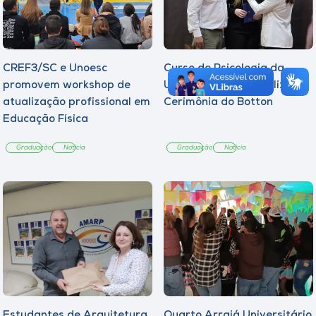
CREF3/SC e Unoesc
Curso de Psicologia da
promovem workshop de
Unoesc Joaçaba realiza 2ª
atualização profissional em
Cerimônia do Botton
Educação Física
Graduação
Notícia
Graduação
Notícia
Estudantes de Arquitetura
Quarto Arraiá Universitário