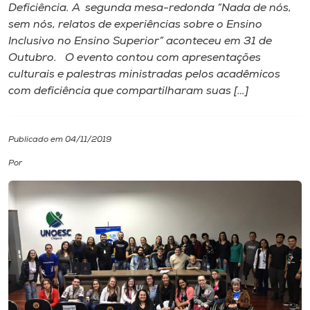
Deficiência. A segunda mesa-redonda “Nada de nós,
sem nós, relatos de experiências sobre o Ensino
I.nova
Inclusivo no Ensino Superior” aconteceu em 31 de
Outubro. O evento contou com apresentações
Diplomados
culturais e palestras ministradas pelos acadêmicos
com deficiência que compartilharam suas […]
Cultura
Publicado em 04/11/2019
CPA
Por
Biblioteca
Editora
Rádio