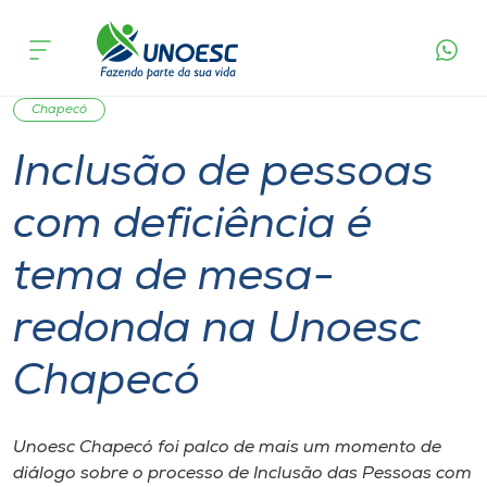
Página
O que
Inclusão de pessoas com deficiência é tema de
inicial
acontece
mesa-redonda na Unoesc Chapecó
Cursos
Graduação
Inserção Social
Acessibilidade
Onde estamos
Chapecó
Inclusão de pessoas
Pesquisa
com deficiência é
Atendimento ao Estudante
tema de mesa-
Portal de Ensino
redonda na Unoesc
Chapecó
A
Unoesc
Unoesc Chapecó foi palco de mais um momento de
Internacionalização
diálogo sobre o processo de Inclusão das Pessoas com