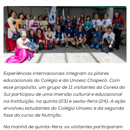
I.nova
Diplomados
Cultura
CPA
Experiências internacionais integram os pilares
educacionais do Colégio e da Unoesc Chapecó. Com
Biblioteca
esse propósito, um grupo de 11 visitantes da Coreia do
Sul participou de uma imersão cultural e educacional
Editora
na Instituição, na quinta (23) e sexta-feira (24). A ação
envolveu estudantes do Colégio Unoesc e da segunda
fase do curso de Nutrição.
Rádio
Na manhã de quinta-feira, os visitantes participaram