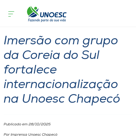
Página inicial
O que acontece
Imersão com grupo da Coreia do Sul f
Cursos
Estudante
Colégios
Ensino
Chapecó
Onde estamos
Imersão com grupo
Pesquisa
da Coreia do Sul
fortalece
Atendimento ao Estudante
internacionalização
Portal de Ensino
na Unoesc Chapecó
A
Unoesc
Publicado em 28/10/2025
Internacionalização
Por Imprensa Unoesc Chapecó