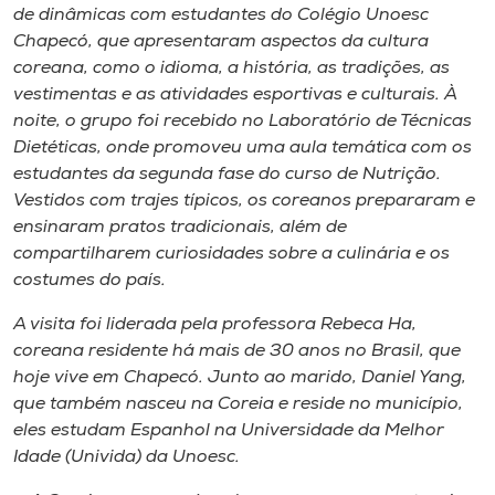
Museu
de dinâmicas com estudantes do Colégio Unoesc
Chapecó, que apresentaram aspectos da cultura
coreana, como o idioma, a história, as tradições, as
Unoesc
vestimentas e as atividades esportivas e culturais. À
Store
noite, o grupo foi recebido no Laboratório de Técnicas
Dietéticas, onde promoveu uma aula temática com os
estudantes da segunda fase do curso de Nutrição.
Vestidos com trajes típicos, os coreanos prepararam e
Selecione
ensinaram pratos tradicionais, além de
o idioma
compartilharem curiosidades sobre a culinária e os
costumes do país.
A visita foi liderada pela professora Rebeca Ha,
A+
coreana residente há mais de 30 anos no Brasil, que
A-
hoje vive em Chapecó. Junto ao marido, Daniel Yang,
que também nasceu na Coreia e reside no município,
eles estudam Espanhol na Universidade da Melhor
Idade (Univida) da Unoesc.