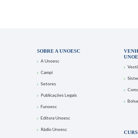
SOBRE A UNOESC
VENH
UNOE
A Unoesc
Vesti
Campi
Sist
Setores
Como
Publicações Legais
Bolsa
Funoesc
Editora Unoesc
Rádio Unoesc
CURS