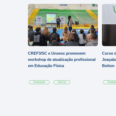
CREF3/SC e Unoesc promovem
Curso d
workshop de atualização profissional
Joaçaba
em Educação Física
Botton
Graduação
Notícia
Gradua