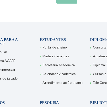
A PARA A
ESTUDANTES
DIPLOM
SC
Portal de Ensino
Consulta
bular
Minhas inscrições
Atualize
ema ACAFE
Secretaria Acadêmica
Diploma D
 ingressar
Calendário Acadêmico
Cursos e
s de Estudo
Atendimento ao Estudante
Fale Con
OS
PESQUISA
BIBLIO