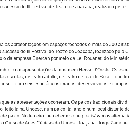
 sucesso do III Festival de Teatro de Joaçaba, realizado pel
a as apresentações em espaços fechados e mais de 300 artista
 sucesso do III Festival de Teatro de Joaçaba, realizado pel
o da empresa Enercan por meio da Lei Rouanet, do Ministério
ovembro, com apresentações também em Herval d’Oeste. Os espet
das escolas, de teatro adulto, de teatro de rua, do Sesc – que 
Unoesc – com seis espetáculos criados, desenvolvidos e compost
que as apresentações ocorreram. Os palcos tradicionais dividi
oi feito lá na Unoesc, num palco italiano e num local distante d
 palco. No terceiro, percebemos que precisávamos alternativa
 do Curso de Artes Cênicas da Unoesc Joaçaba, Jorge Zamoner