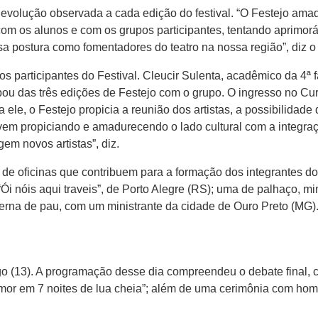
 evolução observada a cada edição do festival. “O Festejo am
m os alunos e com os grupos participantes, tentando aprimorá-
sa postura como fomentadores do teatro na nossa região”, diz o
s participantes do Festival. Cleucir Sulenta, acadêmico da 4ª f
ipou das três edições de Festejo com o grupo. O ingresso no Cu
 ele, o Festejo propicia a reunião dos artistas, a possibilidade
 vem propiciando e amadurecendo o lado cultural com a integraçã
em novos artistas”, diz.
de oficinas que contribuem para a formação dos integrantes dos
“Ói nóis aqui traveis”, de Porto Alegre (RS); uma de palhaço, mi
rna de pau, com um ministrante da cidade de Ouro Preto (MG)
 (13). A programação desse dia compreendeu o debate final, c
e amor em 7 noites de lua cheia”; além de uma cerimônia com 