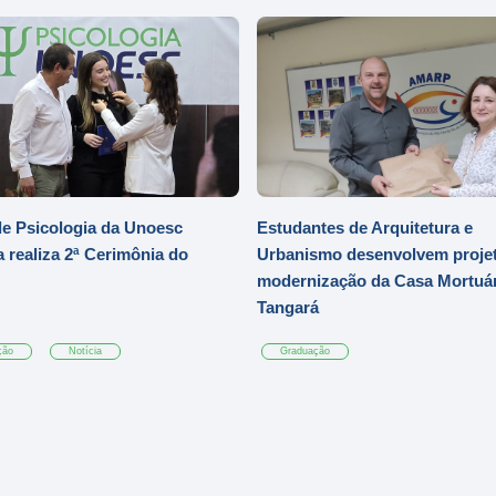
e Psicologia da Unoesc
Estudantes de Arquitetura e
 realiza 2ª Cerimônia do
Urbanismo desenvolvem projet
modernização da Casa Mortuár
Tangará
ção
Notícia
Graduação