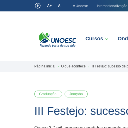
A+
A-
A Unoesc
Internacionalização
Cursos
Ond
Página inicial
O que acontece
III Festejo: sucesso de 
Graduação
Joaçaba
III Festejo: sucess
Quase 3,7 mil ingressos vendidos somente par