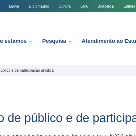
I.nova
Diplomados
Cultura
CPA
Biblioteca
Editora
e estamos
Pesquisa
Atendimento ao Est
público e de participação artística
o de público e de particip
a as apresentações em espaços fechados e mais de 300 artista