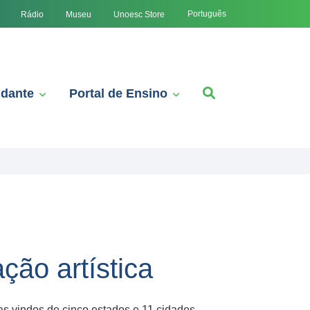
Português
Rádio
Museu
Unoesc Store
udante
Portal de Ensino
ação artística
s vindos de cinco estados e 11 cidades