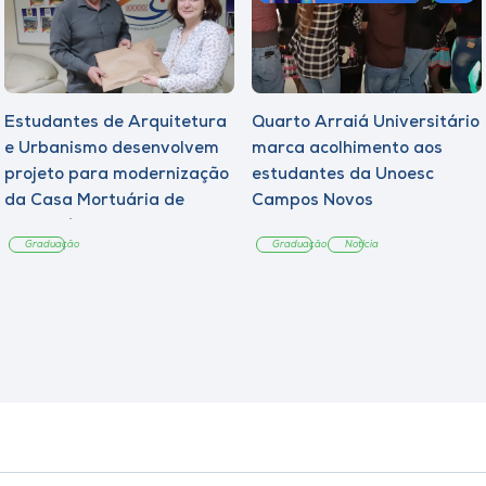
Estudantes de Arquitetura
Quarto Arraiá Universitário
e Urbanismo desenvolvem
marca acolhimento aos
projeto para modernização
estudantes da Unoesc
da Casa Mortuária de
Campos Novos
Tangará
Graduação
Graduação
Notícia