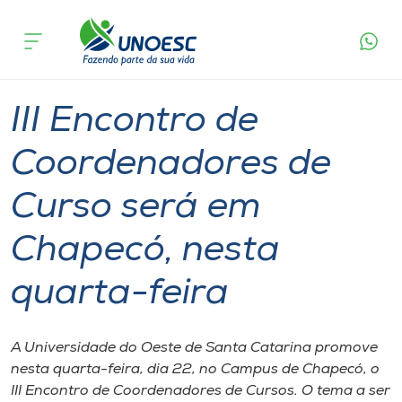
Página
O que
III Encontro de Coordenadores de Curso será
inicial
acontece
em Chapecó, nesta quarta-feira
Cursos
Graduação
Chapecó
Onde estamos
III Encontro de
Pesquisa
Coordenadores de
Curso será em
Atendimento ao Estudante
Chapecó, nesta
Portal de Ensino
quarta-feira
A
Unoesc
A Universidade do Oeste de Santa Catarina promove
nesta quarta-feira, dia 22, no Campus de Chapecó, o
Internacionalização
III Encontro de Coordenadores de Cursos. O tema a ser