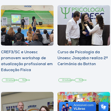
CREF3/SC e Unoesc
Curso de Psicologia da
promovem workshop de
Unoesc Joaçaba realiza 2ª
atualização profissional em
Cerimônia do Botton
Educação Física
Graduação
Notícia
Graduação
Notícia