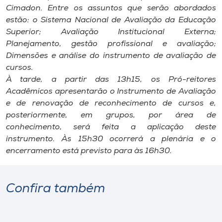
Museu
Cimadon. Entre os assuntos que serão abordados
estão: o Sistema Nacional de Avaliação da Educação
Superior; Avaliação Institucional Externa;
Unoesc
Planejamento, gestão profissional e avaliação;
Store
Dimensões e análise do instrumento de avaliação de
cursos.
À tarde, a partir das 13h15, os Pró-reitores
Acadêmicos apresentarão o Instrumento de Avaliação
Selecione
o idioma
e de renovação de reconhecimento de cursos e,
posteriormente, em grupos, por área de
conhecimento, será feita a aplicação deste
instrumento. Às 15h30 ocorrerá a plenária e o
A+
encerramento está previsto para às 16h30.
A-
Confira também