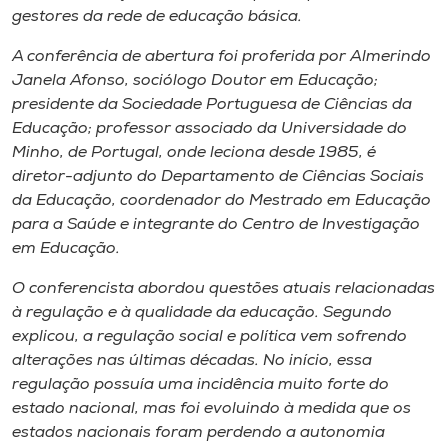
Museu
gestores da rede de educação básica.
A conferência de abertura foi proferida por Almerindo
Unoesc
Janela Afonso, sociólogo Doutor em Educação;
Store
presidente da Sociedade Portuguesa de Ciências da
Educação; professor associado da Universidade do
Minho, de Portugal, onde leciona desde 1985, é
diretor-adjunto do Departamento de Ciências Sociais
Selecione
da Educação, coordenador do Mestrado em Educação
o idioma
para a Saúde e integrante do Centro de Investigação
em Educação.
O conferencista abordou questões atuais relacionadas
A+
à regulação e à qualidade da educação. Segundo
A-
explicou, a regulação social e política vem sofrendo
alterações nas últimas décadas. No início, essa
regulação possuía uma incidência muito forte do
estado nacional, mas foi evoluindo à medida que os
estados nacionais foram perdendo a autonomia