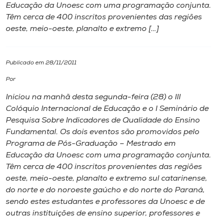
Educação da Unoesc com uma programação conjunta.
Têm cerca de 400 inscritos provenientes das regiões
I.nova
oeste, meio-oeste, planalto e extremo […]
Diplomados
Publicado em 28/11/2011
Cultura
Por
Iniciou na manhã desta segunda-feira (28) o III
CPA
Colóquio Internacional de Educação e o
I Seminário de
Pesquisa Sobre Indicadores de Qualidade do Ensino
Fundamental. Os dois eventos são promovidos pelo
Biblioteca
Programa de Pós-Graduação – Mestrado em
Educação da Unoesc com uma programação conjunta.
Editora
Têm cerca de 400 inscritos provenientes das regiões
oeste, meio-oeste, planalto e extremo sul catarinense,
do norte e do noroeste gaúcho e do norte do Paraná,
Rádio
sendo estes estudantes e professores da Unoesc e de
outras instituições de ensino superior, professores e