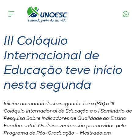
Página
O que
III Colóquio Internacional de Educação teve
inicial
acontece
início nesta segunda
Cursos
Graduação
Joaçaba
Onde estamos
III Colóquio
Pesquisa
Internacional de
Educação teve início
Atendimento ao Estudante
nesta segunda
Portal de Ensino
Iniciou na manhã desta segunda-feira (28) o III
A
Colóquio Internacional de Educação e o I Seminário de
Unoesc
Pesquisa Sobre Indicadores de Qualidade do Ensino
Fundamental. Os dois eventos são promovidos pelo
Internacionalização
Programa de Pós-Graduação – Mestrado em