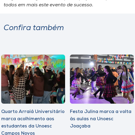
Museu
todos em mais este evento de sucesso.
Unoesc
Confira também
Store
Selecione
o idioma
A+
A-
Quarto Arraiá Universitário
Festa Julina marca a volta
marca acolhimento aos
às aulas na Unoesc
estudantes da Unoesc
Joaçaba
Campos Novos