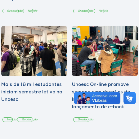
Graduação
Notícia
Graduação
Notícia
Mais de 16 mil estudantes
Unoesc On-line promove
iniciam semestre letivo na
semana com desafios de
Unoesc
inovação, inclusão e
lançamento de e-book
sobre sustentabilidade
Notícia
Graduação
Graduação