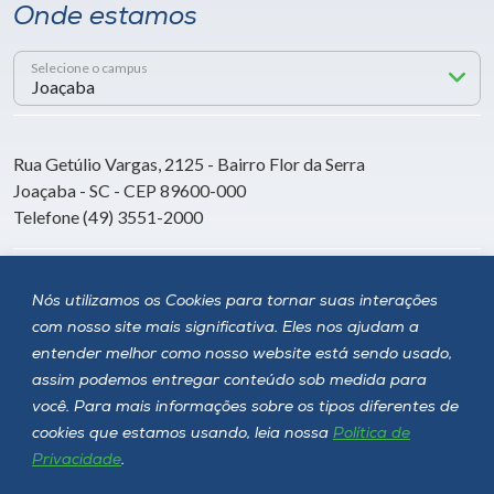
Onde estamos
Selecione o campus
Rua Getúlio Vargas, 2125 - Bairro Flor da Serra
Joaçaba - SC - CEP 89600-000
Telefone (49) 3551-2000
Siga a Unoesc
Nós utilizamos os Cookies para tornar suas interações
com nosso site mais significativa. Eles nos ajudam a
entender melhor como nosso website está sendo usado,
assim podemos entregar conteúdo sob medida para
você. Para mais informações sobre os tipos diferentes de
cookies que estamos usando, leia nossa
Política de
Privacidade
.