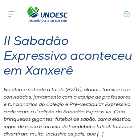
Página
O que
II Sabadão Expressivo aconteceu em
inicial
acontece
Xanxerê
Cursos
Graduação
Xanxerê
Onde estamos
II Sabadão
Pesquisa
Expressivo aconteceu
em Xanxerê
Atendimento ao Estudante
Portal de Ensino
No último sábado à tarde (27/11), alunos, familiares e
convidados, juntamente com a equipe de professores
e funcionários do Colégio e Pré-vestibular Expressivo,
A
realizaram a II edição do Sabadão Expressivo. Com
Unoesc
brinquedos gigantes, futebol de sabão, cama elástica,
jogos de mesa e torneio de handebol e futsal, todos se
Internacionalização
divertiram muito, inclusive os pais, que […]