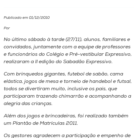
I.nova
Publicado em 01/12/2010
Por
Diplomados
No último sábado à tarde (27/11), alunos, familiares e
convidados, juntamente com a equipe de professores
Cultura
e funcionários do Colégio e Pré-vestibular Expressivo,
realizaram a II edição do Sabadão Expressivo.
CPA
Com brinquedos gigantes, futebol de sabão, cama
elástica, jogos de mesa e torneio de handebol e futsal,
Biblioteca
todos se divertiram muito, inclusive os pais, que
participaram trazendo chimarrão e acompanhando a
alegria das crianças.
Editora
Além dos jogos e brincadeiras, foi realizado também
Rádio
um Plantão de Matrículas 2011.
Os gestores agradecem a participação e empenho de