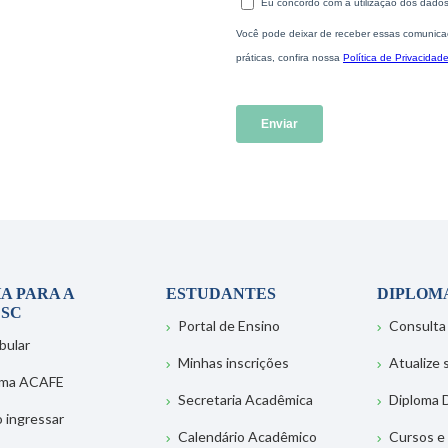
A PARA A
ESTUDANTES
DIPLOM
SC
Portal de Ensino
Consulta
bular
Minhas inscrições
Atualize
ema ACAFE
Secretaria Acadêmica
Diploma D
 ingressar
Calendário Acadêmico
Cursos e