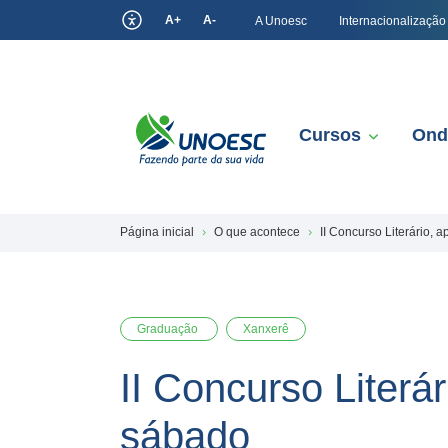
A+
A-
A Unoesc
Internacionalização
Cursos
Ond
Página inicial
O que acontece
II Concurso Literário, 
Graduação
Xanxerê
II Concurso Literá
sábado