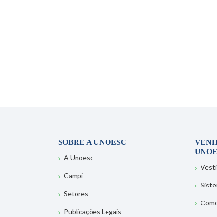
SOBRE A UNOESC
VENH
UNOE
A Unoesc
Vesti
Campi
Sist
Setores
Como
Publicações Legais