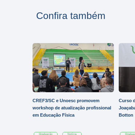
Confira também
CREF3/SC e Unoesc promovem
Curso d
workshop de atualização profissional
Joaçaba
em Educação Física
Botton
Graduação
Notícia
Gradua