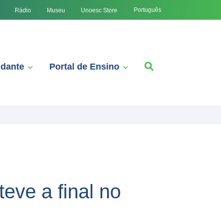
Português
Rádio
Museu
Unoesc Store
udante
Portal de Ensino
teve a final no