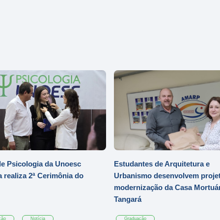
e Psicologia da Unoesc
Estudantes de Arquitetura e
 realiza 2ª Cerimônia do
Urbanismo desenvolvem projet
modernização da Casa Mortuár
Tangará
ção
Notícia
Graduação