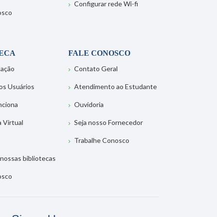
Configurar rede Wi-fi
osco
TECA
FALE CONOSCO
tação
Contato Geral
os Usuários
Atendimento ao Estudante
nciona
Ouvidoria
a Virtual
Seja nosso Fornecedor
Trabalhe Conosco
nossas bibliotecas
osco