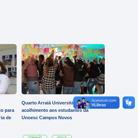
Quarto Arraiá Universitário marca
o para
acolhimento aos estudantes da
ia de
Unoesc Campos Novos
Graduação
Notícia