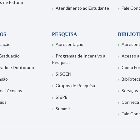
s de Estudo
Atendimento ao Estudante
Fale Con
OS
PESQUISA
BIBLIO
uação
Apresentação
Apresen
Graduação
Programas de Incentivo à
Acesso a
Pesquisa
rado e Doutorado
Como Fu
SISGEN
nsão
Bibliotec
Grupos de Pesquisa
os Técnicos
Serviços
SIEPE
gios
Conheça 
Summit
Fale Con