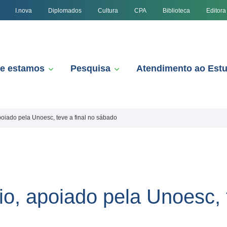
I.nova
Diplomados
Cultura
CPA
Biblioteca
Editora
e estamos
Pesquisa
Atendimento ao Est
apoiado pela Unoesc, teve a final no sábado
rio, apoiado pela Unoesc, 