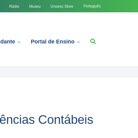
Português
Rádio
Museu
Unoesc Store
udante
Portal de Ensino
ências Contábeis