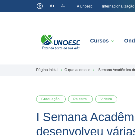
A+
A-
A Unoesc
Internacionalização
Cursos
Ond
Página inicial
O que acontece
I Semana Acadêmica de 
Graduação
Palestra
Videira
I Semana Acadêmic
desenvolveu vária