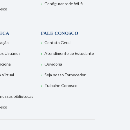
Configurar rede Wi-fi
osco
TECA
FALE CONOSCO
tação
Contato Geral
os Usuários
Atendimento ao Estudante
nciona
Ouvidoria
a Virtual
Seja nosso Fornecedor
Trabalhe Conosco
nossas bibliotecas
osco