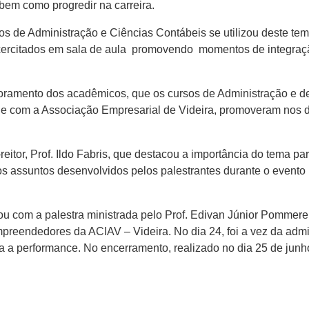
bem como progredir na carreira.
 de Administração e Ciências Contábeis se utilizou deste tema
xercitados em sala de aula promovendo momentos de integraçã
rimoramento dos acadêmicos, que os cursos de Administração e 
 e com a Associação Empresarial de Videira, promoveram nos di
e-reitor, Prof. Ildo Fabris, que destacou a importância do tem
e os assuntos desenvolvidos pelos palestrantes durante o evento
u com a palestra ministrada pelo Prof. Edivan Júnior Pommere
endedores da ACIAV – Videira. No dia 24, foi a vez da admin
para a performance. No encerramento, realizado no dia 25 de ju