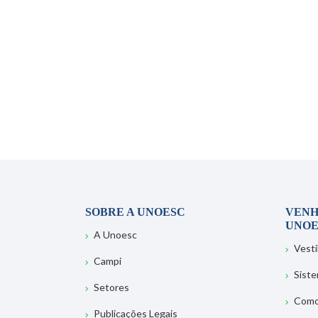
SOBRE A UNOESC
VENH
UNOE
A Unoesc
Vesti
Campi
Sist
Setores
Como
Publicações Legais