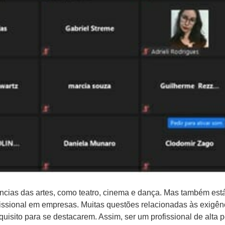
cias das artes, como teatro, cinema e dança. Mas também está
ssional em empresas. Muitas questões relacionadas às exigênc
isito para se destacarem. Assim, ser um profissional de alta