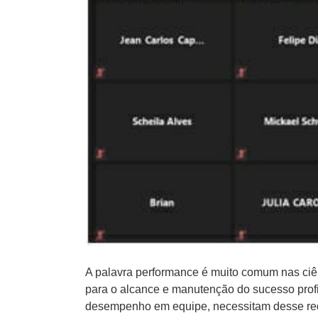
A palavra performance é muito comum nas ciên
para o alcance e manutenção do sucesso profi
desempenho em equipe, necessitam desse requ