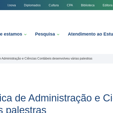
I.nova
Diplomados
Cultura
CPA
Biblioteca
Editora
e estamos
Pesquisa
Atendimento ao Est
Administração e Ciências Contábeis desenvolveu várias palestras
a de Administração e Ci
s palestras