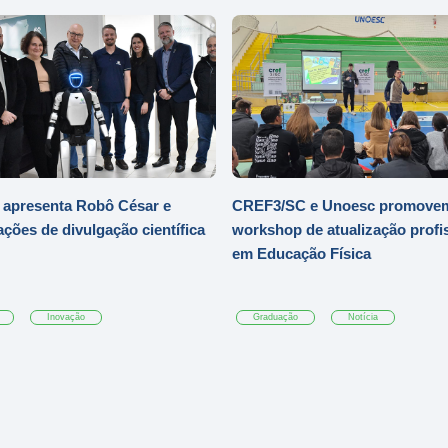
 apresenta Robô César e
CREF3/SC e Unoesc promove
ações de divulgação científica
workshop de atualização profi
em Educação Física
Inovação
Graduação
Notícia