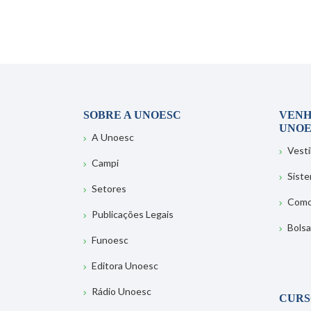
SOBRE A UNOESC
VENH
UNOE
A Unoesc
Vesti
Campi
Sist
Setores
Como
Publicações Legais
Bolsa
Funoesc
Editora Unoesc
Rádio Unoesc
CURS