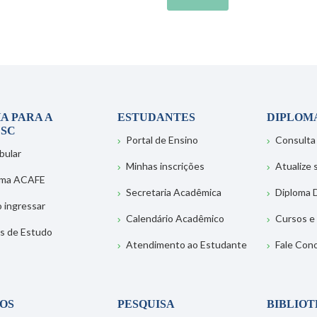
A PARA A
ESTUDANTES
DIPLOM
SC
Portal de Ensino
Consulta
bular
Minhas inscrições
Atualize
ema ACAFE
Secretaria Acadêmica
Diploma D
 ingressar
Calendário Acadêmico
Cursos e
s de Estudo
Atendimento ao Estudante
Fale Con
OS
PESQUISA
BIBLIO