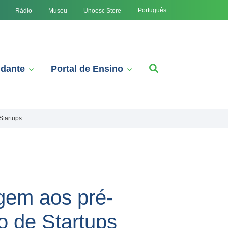
Português
Rádio
Museu
Unoesc Store
udante
Portal de Ensino
Startups
agem aos pré-
 de Startups