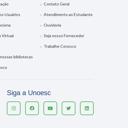
tação
Contato Geral
os Usuários
Atendimento ao Estudante
nciona
Ouvidoria
a Virtual
Seja nosso Fornecedor
Trabalhe Conosco
nossas bibliotecas
osco
Siga a Unoesc