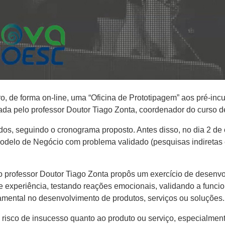
o, de forma on-line, uma “Oficina de Prototipagem” aos pré-i
rada pelo professor Doutor Tiago Zonta, coordenador do curso 
dos, seguindo o cronograma proposto. Antes disso, no dia 2 de
delo de Negócio com problema validado (pesquisas indiretas e di
 o professor Doutor Tiago Zonta propôs um exercício de desen
 de experiência, testando reações emocionais, validando a func
mental no desenvolvimento de produtos, serviços ou soluções.
o risco de insucesso quanto ao produto ou serviço, especialme