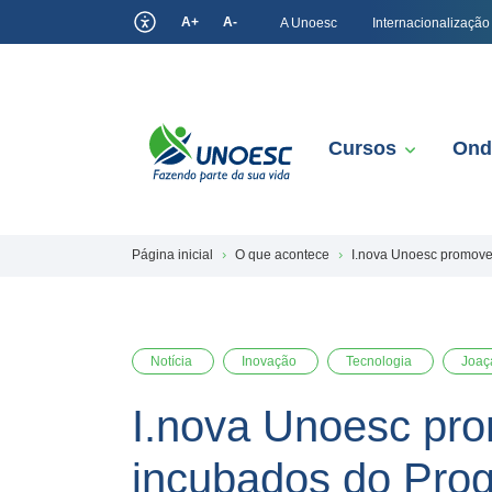
A+
A-
A Unoesc
Internacionalização
Cursos
Ond
Página inicial
O que acontece
I.nova Unoesc promove
Notícia
Inovação
Tecnologia
Joaç
I.nova Unoesc pro
incubados do Pro