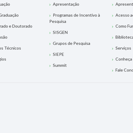
uação
Apresentação
Apresen
Graduação
Programas de Incentivo à
Acesso a
Pesquisa
rado e Doutorado
Como Fu
SISGEN
nsão
Bibliotec
Grupos de Pesquisa
os Técnicos
Serviços
SIEPE
gios
Conheça 
Summit
Fale Con