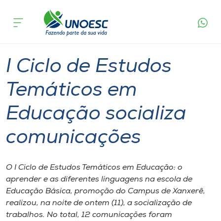
Página
O que
I Ciclo de Estudos Temáticos em Educação
inicial
acontece
socializa comunicações
Cursos
Graduação
Xanxerê
Onde estamos
I Ciclo de Estudos
Pesquisa
Temáticos em
Educação socializa
Atendimento ao Estudante
comunicações
Portal de Ensino
O I Ciclo de Estudos Temáticos em Educação: o
A
aprender e as diferentes linguagens na escola de
Unoesc
Educação Básica, promoção do Campus de Xanxerê,
realizou, na noite de ontem (11), a socialização de
Internacionalização
trabalhos. No total, 12 comunicações foram