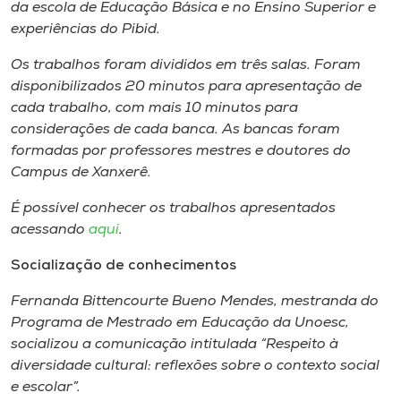
Museu
da escola de Educação Básica e no Ensino Superior e
experiências do Pibid.
Unoesc
Os trabalhos foram divididos em três salas. Foram
Store
disponibilizados 20 minutos para apresentação de
cada trabalho, com mais 10 minutos para
considerações de cada banca. As bancas foram
formadas por professores mestres e doutores do
Selecione
Campus
de Xanxerê.
o idioma
É possível conhecer os trabalhos apresentados
acessando
aqui
.
A+
Socialização de conhecimentos
A-
Fernanda Bittencourte Bueno Mendes, mestranda do
Programa de Mestrado em Educação da Unoesc,
socializou a comunicação intitulada “Respeito à
diversidade cultural: reflexões sobre o contexto social
e escolar”.