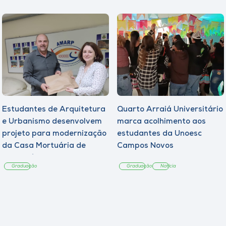
Estudantes de Arquitetura
Quarto Arraiá Universitário
e Urbanismo desenvolvem
marca acolhimento aos
projeto para modernização
estudantes da Unoesc
da Casa Mortuária de
Campos Novos
Tangará
Graduação
Graduação
Notícia