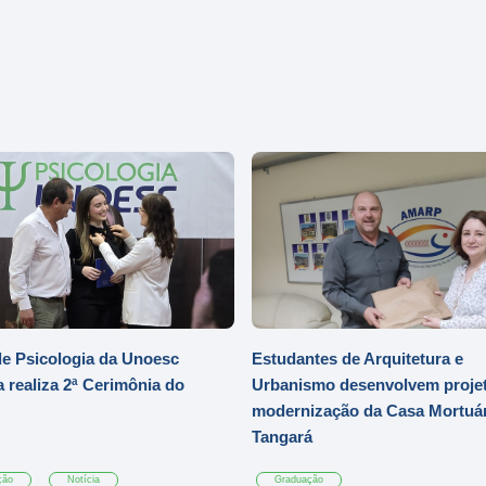
e Psicologia da Unoesc
Estudantes de Arquitetura e
 realiza 2ª Cerimônia do
Urbanismo desenvolvem projet
modernização da Casa Mortuár
Tangará
ção
Notícia
Graduação