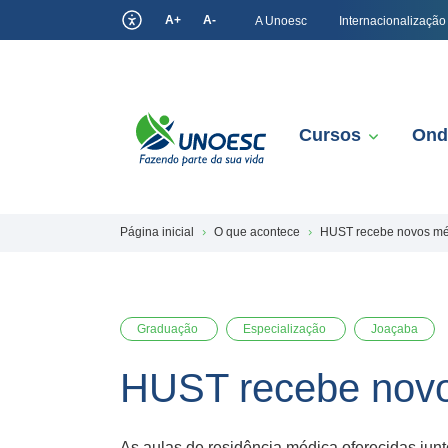
A+
A-
A Unoesc
Internacionalização
Cursos
Ond
Página inicial
O que acontece
HUST recebe novos méd
Graduação
Especialização
Joaçaba
HUST recebe novo
As aulas de residência médica oferecidas jun