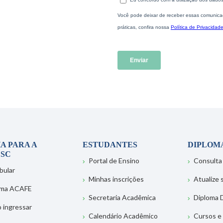
A PARA A
ESTUDANTES
DIPLOM
SC
Portal de Ensino
Consulta
bular
Minhas inscrições
Atualize
ema ACAFE
Secretaria Acadêmica
Diploma D
 ingressar
Calendário Acadêmico
Cursos e