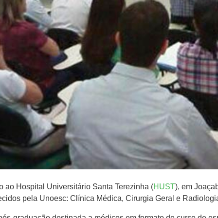
o ao Hospital Universitário Santa Terezinha (
HUST
), em Joaçab
ecidos pela Unoesc: Clínica Médica, Cirurgia Geral e Radiolog
pós-graduação destinada a médicos em formato de curso de esp