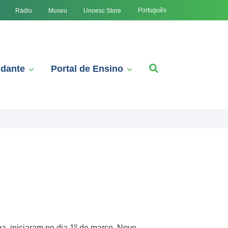
Português
Rádio
Museu
Unoesc Store
udante
Portal de Ensino
a, iniciaram no dia 1º de março. Nove