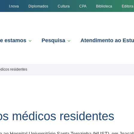
I.nova
Diplomados
Cultura
CPA
Biblioteca
Editora
e estamos
Pesquisa
Atendimento ao Est
icos residentes
s médicos residentes
to ao Hospital Universitário Santa Terezinha (HUST), em Joaçab