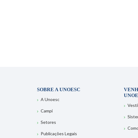
SOBRE A UNOESC
VENH
UNOE
A Unoesc
Vesti
Campi
Sist
Setores
Como
Publicações Legais