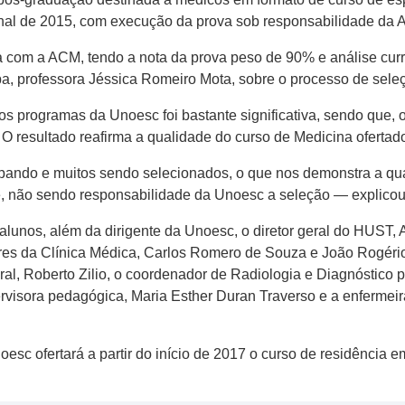
inal de 2015, com execução da prova sob responsabilidade da 
a com a ACM, tendo a nota da prova peso de 90% e análise curr
 professora Jéssica Romeiro Mota, sobre o processo de seleç
os programas da Unoesc foi bastante significativa, sendo que, 
O resultado reafirma a qualidade do curso de Medicina oferta
pando e muitos sendo selecionados, o que nos demonstra a qua
ade, não sendo responsabilidade da Unoesc a seleção — explicou
lunos, além da dirigente da Unoesc, o diretor geral do HUST, A
ores da Clínica Médica, Carlos Romero de Souza e João Rogéri
al, Roberto Zilio, o coordenador de Radiologia e Diagnóstico 
rvisora pedagógica, Maria Esther Duran Traverso e a enfermei
sc ofertará a partir do início de 2017 o curso de residência e