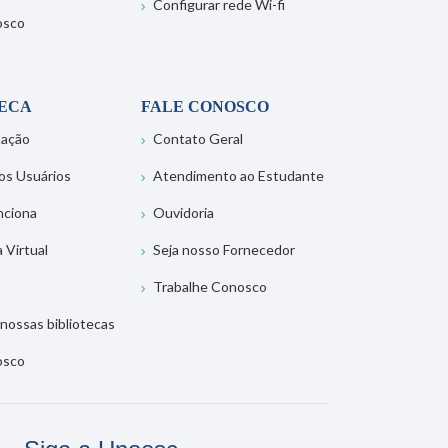
Configurar rede Wi-fi
osco
TECA
FALE CONOSCO
tação
Contato Geral
os Usuários
Atendimento ao Estudante
nciona
Ouvidoria
a Virtual
Seja nosso Fornecedor
Trabalhe Conosco
nossas bibliotecas
osco