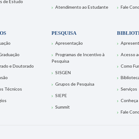
s de Estudo
Atendimento ao Estudante
Fale Con
OS
PESQUISA
BIBLIO
uação
Apresentação
Apresen
Graduação
Programas de Incentivo à
Acesso a
Pesquisa
rado e Doutorado
Como Fu
SISGEN
nsão
Bibliotec
Grupos de Pesquisa
os Técnicos
Serviços
SIEPE
gios
Conheça 
Summit
Fale Con