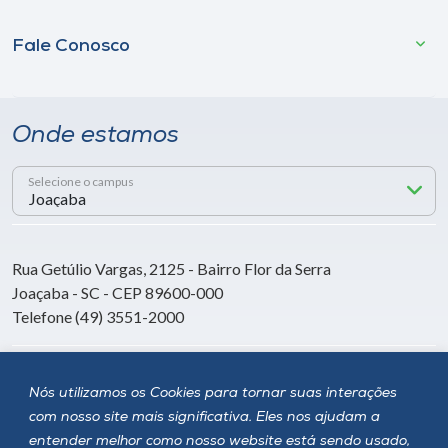
Fale Conosco
Onde estamos
Selecione o campus
Rua Getúlio Vargas, 2125 - Bairro Flor da Serra
Joaçaba - SC - CEP 89600-000
Telefone (49) 3551-2000
Siga a Unoesc
Nós utilizamos os Cookies para tornar suas interações
com nosso site mais significativa. Eles nos ajudam a
entender melhor como nosso website está sendo usado,