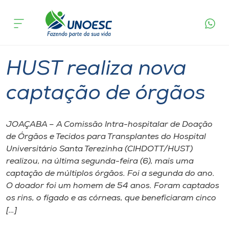
Página
O que
HUST realiza nova captação de
inicial
acontece
órgãos
Cursos
Graduação
Joaçaba
Onde estamos
HUST realiza nova
Pesquisa
captação de órgãos
Atendimento ao Estudante
JOAÇABA – A Comissão Intra-hospitalar de Doação
de Órgãos e Tecidos para Transplantes do Hospital
Portal de Ensino
Universitário Santa Terezinha (CIHDOTT/HUST)
realizou, na última segunda-feira (6), mais uma
captação de múltiplos órgãos. Foi a segunda do ano.
A
O doador foi um homem de 54 anos. Foram captados
Unoesc
os rins, o fígado e as córneas, que beneficiaram cinco
[…]
Internacionalização