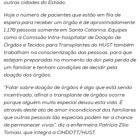
Museu
outras cidades do Estado.
Hoje o número de pacientes que estão em fila de
Unoesc
espera para receber um órgão é de aproximadamente
Store
1.176 pessoas somente em Santa Catarina. Equipes
como a Comissão Intra-hospitalar de Doação de
Órgãos e Tecidos para Transplantes do HUST também
trabalham na conscientização das pessoas, para que
Selecione
estejam preparadas no momento da dor pela perda de
o idioma
um familiar e tenham condições de decidir pela
doação dos órgãos.
“Falar sobre doação de órgãos é algo que está sendo
A+
incentivado, afinal o transplante de órgãos ocorre
A-
porque alguém muito especial deixou esta vida. É
através deste ato de amor incondicional dos familiares
que outras pessoas tão especiais podem ter a chance
de permanecer vivas”, diz a enfermeira Patrícia Zílio
Tomasi, que integra a CIHDOTT/HUST.