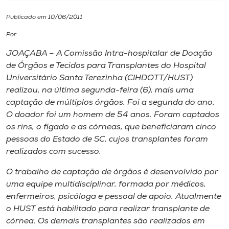
Publicado em 10/06/2011
I.nova
Por
Diplomados
JOAÇABA – A Comissão Intra-hospitalar de Doação
de Órgãos e Tecidos para Transplantes do Hospital
Universitário Santa Terezinha (CIHDOTT/HUST)
Cultura
realizou, na última segunda-feira (6), mais uma
captação de múltiplos órgãos. Foi a segunda do ano.
CPA
O doador foi um homem de 54 anos. Foram captados
os rins, o fígado e as córneas, que beneficiaram cinco
pessoas do Estado de SC, cujos transplantes foram
Biblioteca
realizados com sucesso.
O trabalho de captação de órgãos é desenvolvido por
Editora
uma equipe multidisciplinar, formada por médicos,
enfermeiros, psicóloga e pessoal de apoio. Atualmente
Rádio
o HUST está habilitado para realizar transplante de
córnea. Os demais transplantes são realizados em