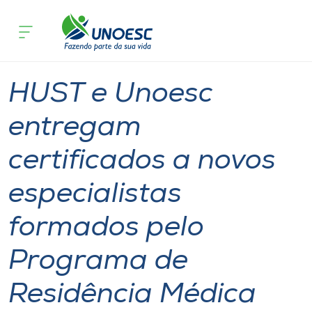
Página inicial
O que acontece
HUST e Unoesc entregam certificados 
Cursos
Notícia
Ensino
Saúde
Joaçaba
Onde estamos
HUST e Unoesc
Pesquisa
entregam
certificados a novos
Atendimento ao Estudante
especialistas
Portal de Ensino
formados pelo
A
Programa de
Unoesc
Residência Médica
Internacionalização