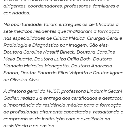
Museu
dirigentes, coordenadores, professores, familiares e
convidados.
Unoesc
Na oportunidade, foram entregues os certificados a
Store
sete médicos residentes que finalizaram a formação
nas especialidades de Clínica Médica, Cirurgia Geral e
Radiologia e Diagnóstico por Imagem. São eles:
Doutora Caroline Nassiff Bineck, Doutora Caroline
Selecione
Mello Duarte, Doutora Luiza Otília Both, Doutora
o idioma
Manoela Meirelles Menegotto, Doutora Andressa
Saorin, Doutor Eduardo Filus Volpatto e Doutor Ilgner
de Oliveira Alves.
A+
A diretora geral do HUST, professora Lindamir Secchi
A-
Gadler, realizou a entrega dos certificados e destacou
a importância da residência médica para a formação
de profissionais altamente capacitados, ressaltando o
compromisso da Instituição com a excelência na
assistência e no ensino.