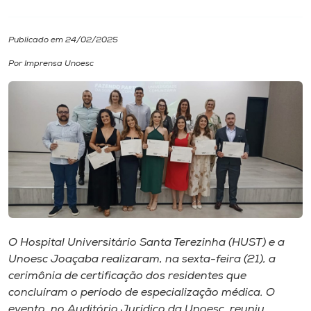
I.nova
Publicado em 24/02/2025
Por Imprensa Unoesc
Diplomados
Cultura
CPA
Biblioteca
Editora
O Hospital Universitário Santa Terezinha (HUST) e a
Unoesc Joaçaba realizaram, na sexta-feira (21), a
cerimônia de certificação dos residentes que
Rádio
concluíram o período de especialização médica. O
evento, no Auditório Jurídico da Unoesc, reuniu