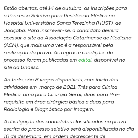
Museu
Estão abertas, até 14 de outubro, as inscrições para
o Processo Seletivo para Residência Médica no
Unoesc
Hospital Universitário Santa Terezinha (HUST), de
Store
Joaçaba. Para inscrever-se, o candidato deverá
acessar o site da Associação Catarinense de Medicina
(ACM), que mais uma vez é a responsável pela
realização da prova. As regras e condições do
Selecione
processo foram publicadas em
edital
, disponível no
o idioma
site da Unoesc.
Ao todo, são 8 vagas disponíveis, com início das
atividades em março de 2021: Três para Clínica
A+
Médica, uma para Cirurgia Geral, duas para Pré-
A-
requisito em área cirúrgica básica e duas para
Radiologia e Diagnóstico por Imagem.
A divulgação dos candidatos classificados na prova
escrita do processo seletivo será disponibilizada no dia
10 de dezembro, em ordem decrescente de