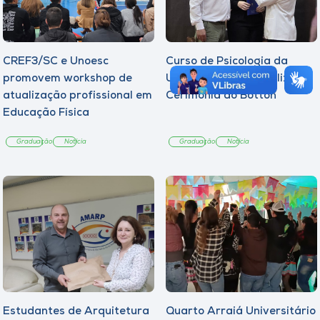
CREF3/SC e Unoesc
Curso de Psicologia da
promovem workshop de
Unoesc Joaçaba realiza 2ª
atualização profissional em
Cerimônia do Botton
Educação Física
Graduação
Notícia
Graduação
Notícia
Estudantes de Arquitetura
Quarto Arraiá Universitário