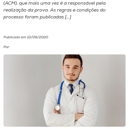
(ACM), que mais uma vez é a responsável pela
realização da prova. As regras e condições do
I.nova
processo foram publicadas […]
Diplomados
Publicado em 10/09/2020
Cultura
Por
CPA
Biblioteca
Editora
Rádio