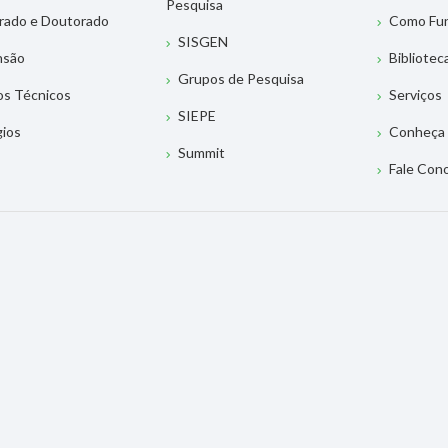
Pesquisa
rado e Doutorado
Como Fu
SISGEN
nsão
Bibliotec
Grupos de Pesquisa
os Técnicos
Serviços
SIEPE
gios
Conheça 
Summit
Fale Con