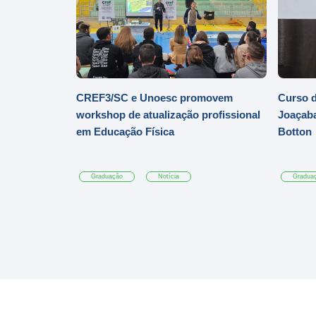
CREF3/SC e Unoesc promovem
Curso d
workshop de atualização profissional
Joaçaba
em Educação Física
Botton
Graduação
Notícia
Gradua