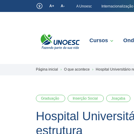
A+
A-
A Unoesc
Internacionalização
Cursos
Ond
Página inicial
O que acontece
Hospital Universitário 
Graduação
Inserção Social
Joaçaba
Hospital Universit
estrutura