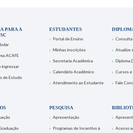
A PARA A
ESTUDANTES
DIPLOM
SC
Portal de Ensino
Consulta
bular
Minhas inscrições
Atualize
ema ACAFE
Secretaria Acadêmica
Diploma D
 ingressar
Calendário Acadêmico
Cursos e
s de Estudo
Atendimento ao Estudante
Fale Con
OS
PESQUISA
BIBLIO
uação
Apresentação
Apresen
Graduação
Programas de Incentivo à
Acesso a