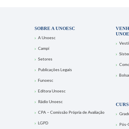
SOBRE A UNOESC
VENH
UNOE
A Unoesc
Vesti
Campi
Sist
Setores
Como
Publicações Legais
Bolsa
Funoesc
Editora Unoesc
Rádio Unoesc
CURS
CPA – Comissão Própria de Avaliação
Grad
LGPD
Pós-