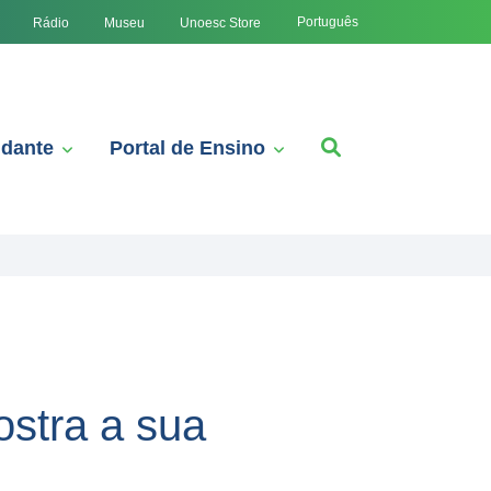
Português
Rádio
Museu
Unoesc Store
udante
Portal de Ensino
ostra a sua