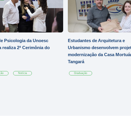
e Psicologia da Unoesc
Estudantes de Arquitetura e
 realiza 2ª Cerimônia do
Urbanismo desenvolvem projet
modernização da Casa Mortuár
Tangará
ção
Notícia
Graduação