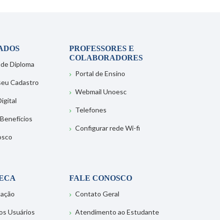
ADOS
PROFESSORES E
COLABORADORES
 de Diploma
Portal de Ensino
 seu Cadastro
Webmail Unoesc
igital
Telefones
 Benefícios
Configurar rede Wi-fi
osco
TECA
FALE CONOSCO
tação
Contato Geral
os Usuários
Atendimento ao Estudante