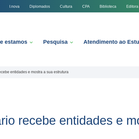
I.nova
Diplomados
Cultura
CPA
Biblioteca
Editora
e estamos
Pesquisa
Atendimento ao Est
recebe entidades e mostra a sua estrutura
ário recebe entidades e m