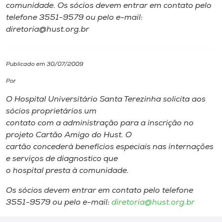
comunidade. Os sócios devem entrar em contato pelo
telefone 3551-9579 ou pelo e-mail:
I.nova
diretoria@hust.org.br
Diplomados
Publicado em 30/07/2009
Cultura
Por
O Hospital Universitário Santa Terezinha solicita aos
CPA
sócios proprietários um
contato com a administração para a inscrição no
projeto Cartão Amigo do Hust. O
Biblioteca
cartão concederá benefícios especiais nas internações
e serviços de diagnostico que
Editora
o hospital presta à comunidade.
Os sócios devem entrar em contato pelo telefone
Rádio
3551-9579 ou pelo e-mail:
diretoria@hust.org.br