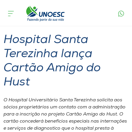
Página
O que
Hospital Santa Terezinha lança Cartão
inicial
acontece
Amigo do Hust
Cursos
Graduação
Joaçaba
Onde estamos
Hospital Santa
Pesquisa
Terezinha lança
Cartão Amigo do
Atendimento ao Estudante
Hust
Portal de Ensino
O Hospital Universitário Santa Terezinha solicita aos
A
sócios proprietários um contato com a administração
Unoesc
para a inscrição no projeto Cartão Amigo do Hust. O
cartão concederá benefícios especiais nas internações
Internacionalização
e serviços de diagnostico que o hospital presta à