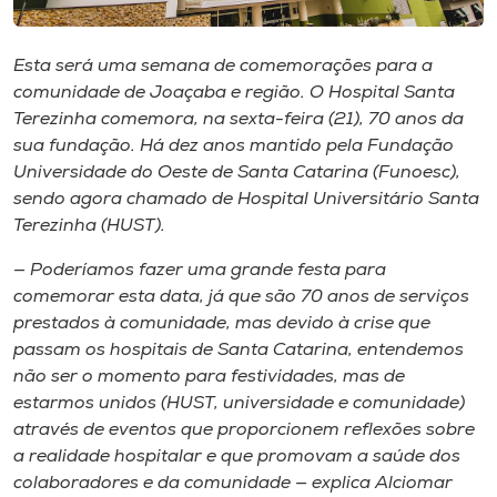
Museu
Esta será uma semana de comemorações para a
Unoesc
comunidade de Joaçaba e região. O Hospital Santa
Store
Terezinha comemora, na sexta-feira (21), 70 anos da
sua fundação. Há dez anos mantido pela Fundação
Universidade do Oeste de Santa Catarina (Funoesc),
sendo agora chamado de Hospital Universitário Santa
Selecione
Terezinha (HUST).
o idioma
— Poderíamos fazer uma grande festa para
comemorar esta data, já que são 70 anos de serviços
prestados à comunidade, mas devido à crise que
A+
passam os hospitais de Santa Catarina, entendemos
A-
não ser o momento para festividades, mas de
estarmos unidos (HUST, universidade e comunidade)
através de eventos que proporcionem reflexões sobre
a realidade hospitalar e que promovam a saúde dos
colaboradores e da comunidade — explica Alciomar