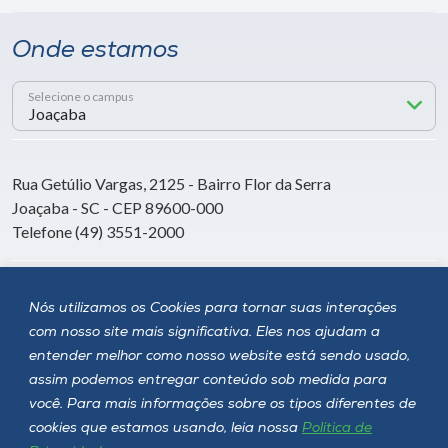
Onde estamos
Selecione o campus
Rua Getúlio Vargas, 2125 - Bairro Flor da Serra
Joaçaba - SC - CEP 89600-000
Telefone (49) 3551-2000
Siga a Unoesc
Nós utilizamos os Cookies para tornar suas interações
com nosso site mais significativa. Eles nos ajudam a
entender melhor como nosso website está sendo usado,
assim podemos entregar conteúdo sob medida para
você. Para mais informações sobre os tipos diferentes de
cookies que estamos usando, leia nossa
Política de