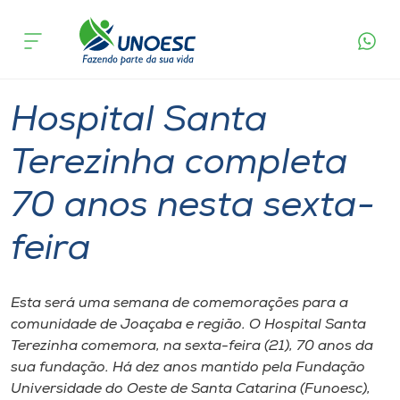
Página
O que
Hospital Santa Terezinha completa 70 anos
inicial
acontece
nesta sexta-feira
Cursos
Graduação
Geral
Joaçaba
Onde estamos
Hospital Santa
Pesquisa
Terezinha completa
70 anos nesta sexta-
Atendimento ao Estudante
feira
Portal de Ensino
Esta será uma semana de comemorações para a
A
comunidade de Joaçaba e região. O Hospital Santa
Unoesc
Terezinha comemora, na sexta-feira (21), 70 anos da
sua fundação. Há dez anos mantido pela Fundação
Internacionalização
Universidade do Oeste de Santa Catarina (Funoesc),