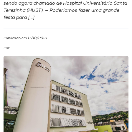
sendo agora chamado de Hospital Universitário Santa
Terezinha (HUST). — Poderíamos fazer uma grande
I.nova
festa para […]
Diplomados
Publicado em 17/10/2016
Cultura
Por
CPA
Biblioteca
Editora
Rádio