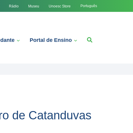
Português
Rádio
Museu
Unoesc Store
udante
Portal de Ensino
ro de Catanduvas