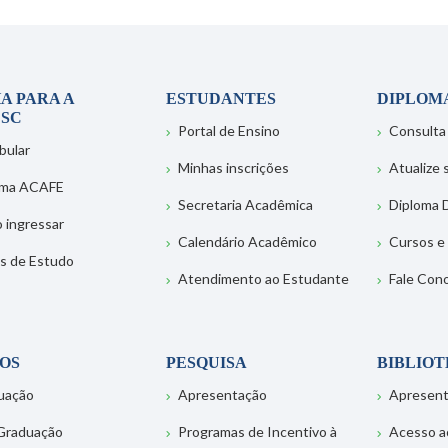
A PARA A
ESTUDANTES
DIPLOM
SC
Portal de Ensino
Consulta
bular
Minhas inscrições
Atualize
ema ACAFE
Secretaria Acadêmica
Diploma D
 ingressar
Calendário Acadêmico
Cursos e
s de Estudo
Atendimento ao Estudante
Fale Con
OS
PESQUISA
BIBLIO
uação
Apresentação
Apresen
Graduação
Programas de Incentivo à
Acesso a