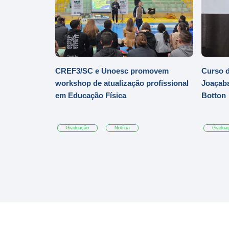
CREF3/SC e Unoesc promovem
Curso d
workshop de atualização profissional
Joaçaba
em Educação Física
Botton
Graduação
Notícia
Gradua