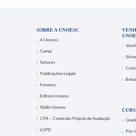
SOBRE A UNOESC
VENH
UNOE
A Unoesc
Vesti
Campi
Sist
Setores
Como
Publicações Legais
Bolsa
Funoesc
Editora Unoesc
Rádio Unoesc
CURS
CPA – Comissão Própria de Avaliação
Grad
LGPD
Pós-