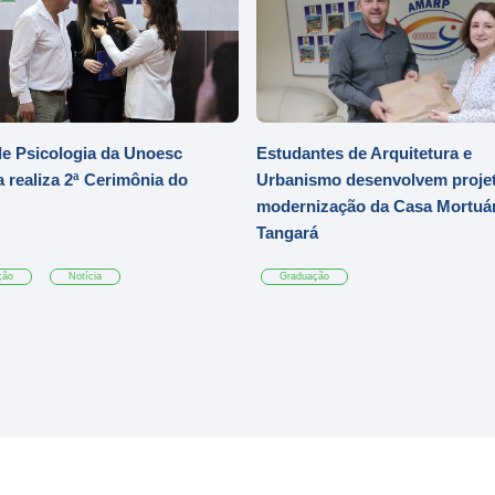
e Psicologia da Unoesc
Estudantes de Arquitetura e
 realiza 2ª Cerimônia do
Urbanismo desenvolvem projet
modernização da Casa Mortuár
Tangará
ção
Notícia
Graduação