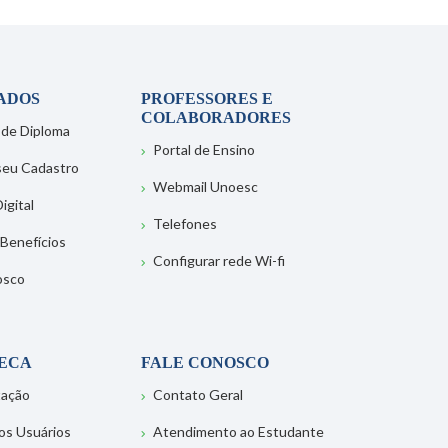
ADOS
PROFESSORES E
COLABORADORES
 de Diploma
Portal de Ensino
 seu Cadastro
Webmail Unoesc
igital
Telefones
 Benefícios
Configurar rede Wi-fi
osco
TECA
FALE CONOSCO
tação
Contato Geral
os Usuários
Atendimento ao Estudante