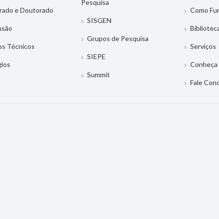
Pesquisa
rado e Doutorado
Como Fu
SISGEN
nsão
Bibliotec
Grupos de Pesquisa
os Técnicos
Serviços
SIEPE
gios
Conheça 
Summit
Fale Con