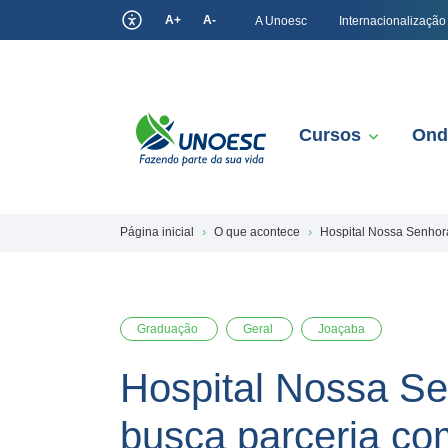
A+
A-
A Unoesc
Internacionalização
Cursos
Ond
Página inicial
O que acontece
Hospital Nossa Senhor
Graduação
Geral
Joaçaba
Hospital Nossa S
busca parceria c