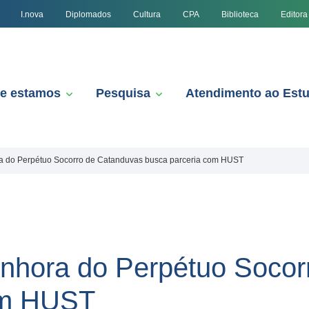
I.nova
Diplomados
Cultura
CPA
Biblioteca
Editora
e estamos
Pesquisa
Atendimento ao Est
a do Perpétuo Socorro de Catanduvas busca parceria com HUST
enhora do Perpétuo Socor
om HUST