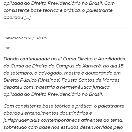
aplicada ao Direito Previdenciário no Brasil. Com
consistente base teórica e prática, o palestrante
I.nova
abordou […]
Diplomados
Publicado em 03/10/2011
Cultura
Por
Dando continuidade ao III Curso Direito e Atualidades,
CPA
do Curso de Direito do Campus de Xanxerê, no dia 15
de setembro, o advogado, mestre e doutorando em
Direito Público (Unisinos) Fausto Santos de Moraes
Biblioteca
debateu com maestria a hermenêutica jurídica
aplicada ao Direito Previdenciário no Brasil.
Editora
Com consistente base teórica e prática, o palestrante
abordou entendimentos doutrinários e
Rádio
jurisprudenciais contemporâneos atinentes ao tema,
sobretudo com base nos estudos desenvolvidos pelo