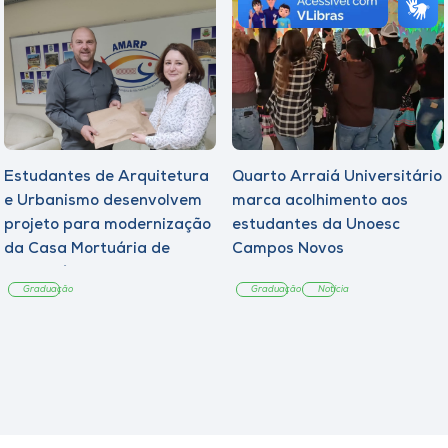
Estudantes de Arquitetura
Quarto Arraiá Universitário
e Urbanismo desenvolvem
marca acolhimento aos
projeto para modernização
estudantes da Unoesc
da Casa Mortuária de
Campos Novos
Tangará
Graduação
Graduação
Notícia