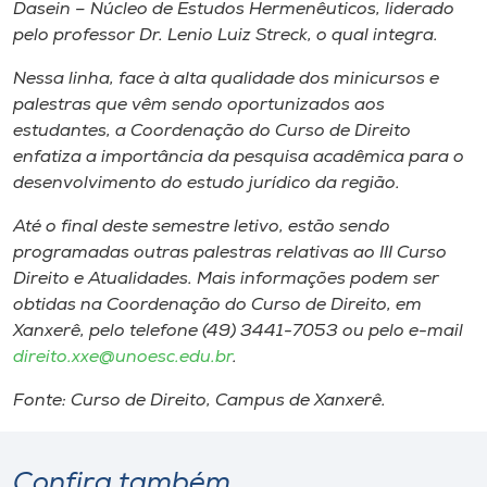
Museu
Dasein
– Núcleo de Estudos Hermenêuticos, liderado
pelo professor Dr. Lenio Luiz Streck, o qual integra.
Unoesc
Nessa linha, face à alta qualidade dos minicursos e
Store
palestras que vêm sendo oportunizados aos
estudantes, a Coordenação do Curso de Direito
enfatiza a importância da pesquisa acadêmica para o
desenvolvimento do estudo jurídico da região.
Selecione
o idioma
Até o final deste semestre letivo, estão sendo
programadas outras palestras relativas ao III Curso
Direito e Atualidades. Mais informações podem ser
obtidas na Coordenação do Curso de Direito, em
A+
Xanxerê, pelo telefone (49) 3441-7053 ou pelo e-mail
A-
direito.xxe@unoesc.edu.br
.
Fonte:
Curso de Direito, Campus de Xanxerê.
Confira também