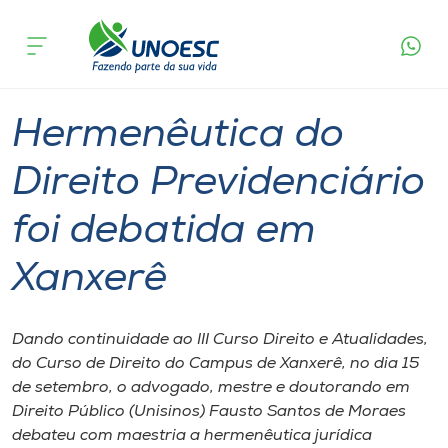
Página
O que
Hermenêutica do Direito Previdenciário foi
inicial
acontece
debatida em Xanxerê
Cursos
Graduação
Xanxerê
Onde estamos
Hermenêutica do
Pesquisa
Direito Previdenciário
foi debatida em
Atendimento ao Estudante
Xanxerê
Portal de Ensino
Dando continuidade ao III Curso Direito e Atualidades,
A
do Curso de Direito do Campus de Xanxerê, no dia 15
Unoesc
de setembro, o advogado, mestre e doutorando em
Direito Público (Unisinos) Fausto Santos de Moraes
Internacionalização
debateu com maestria a hermenêutica jurídica