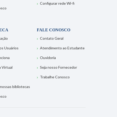
Configurar rede Wi-fi
osco
TECA
FALE CONOSCO
tação
Contato Geral
os Usuários
Atendimento ao Estudante
nciona
Ouvidoria
a Virtual
Seja nosso Fornecedor
Trabalhe Conosco
nossas bibliotecas
osco