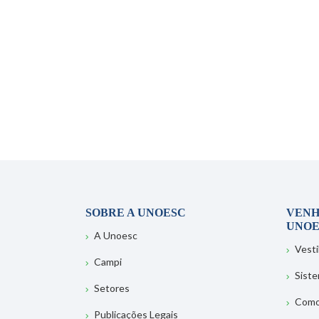
SOBRE A UNOESC
VENH
UNOE
A Unoesc
Vesti
Campi
Sist
Setores
Como
Publicações Legais