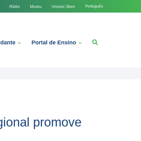
Português
Rádio
Museu
Unoesc Store
udante
Portal de Ensino
gional promove