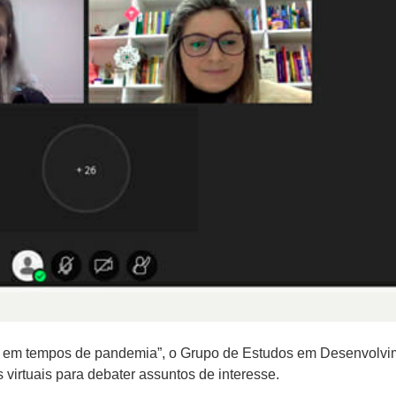
ão em tempos de pandemia”, o Grupo de Estudos em Desenvolvi
 virtuais para debater assuntos de interesse.