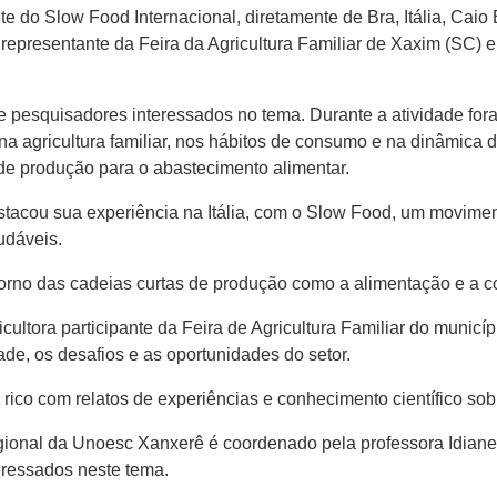
nte do Slow Food Internacional, diretamente de Bra, Itália, Ca
, representante da Feira da Agricultura Familiar de Xaxim (SC)
s e pesquisadores interessados no tema. Durante a atividade fo
 agricultura familiar, nos hábitos de consumo e na dinâmica d
de produção para o abastecimento alimentar.
tacou sua experiência na Itália, com o Slow Food, um movimen
udáveis.
orno das cadeias curtas de produção como a alimentação e a c
itricultora participante da Feira de Agricultura Familiar do muni
ade, os desafios e as oportunidades do setor.
ico com relatos de experiências e conhecimento científico sob
nal da Unoesc Xanxerê é coordenado pela professora Idiane 
eressados neste tema.