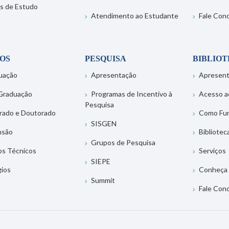
s de Estudo
Atendimento ao Estudante
Fale Con
OS
PESQUISA
BIBLIO
uação
Apresentação
Apresen
Graduação
Programas de Incentivo à
Acesso a
Pesquisa
rado e Doutorado
Como Fu
SISGEN
nsão
Bibliotec
Grupos de Pesquisa
os Técnicos
Serviços
SIEPE
gios
Conheça 
Summit
Fale Con