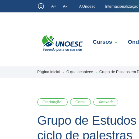
A+
A-
A Unoesc
Internacionalização
Cursos
Ond
Página inicial
O que acontece
Grupo de Estudos em D
Graduação
Geral
Xanxerê
Grupo de Estudos
ciclo de palestras