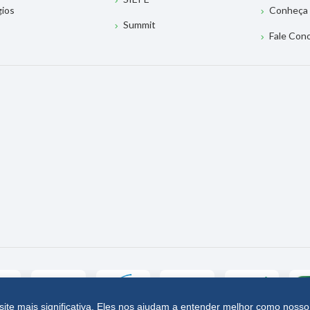
gios
Conheça 
Summit
Fale Con
site mais significativa. Eles nos ajudam a entender melhor como nosso