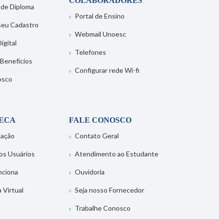
COLABORADORES
 de Diploma
Portal de Ensino
 seu Cadastro
Webmail Unoesc
igital
Telefones
 Benefícios
Configurar rede Wi-fi
osco
TECA
FALE CONOSCO
tação
Contato Geral
os Usuários
Atendimento ao Estudante
nciona
Ouvidoria
a Virtual
Seja nosso Fornecedor
Trabalhe Conosco