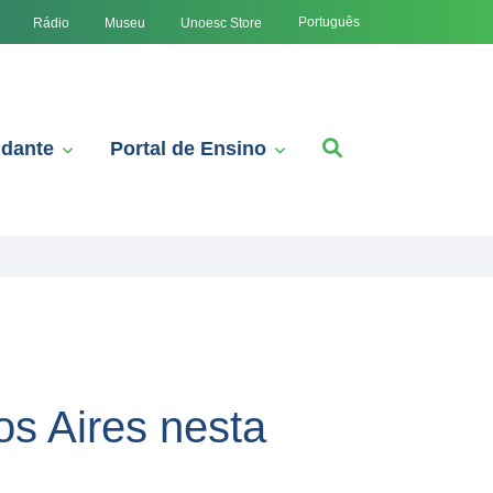
Português
Rádio
Museu
Unoesc Store
udante
Portal de Ensino
s Aires nesta