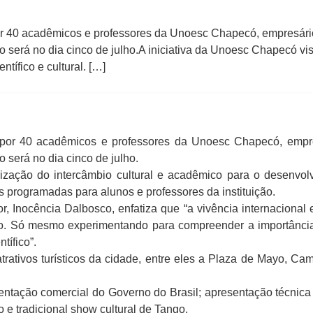
 por 40 acadêmicos e professores da Unoesc Chapecó, empresár
o será no dia cinco de julho.A iniciativa da Unoesc Chapecó vis
tífico e cultural. […]
do por 40 acadêmicos e professores da Unoesc Chapecó, emp
o será no dia cinco de julho.
zação do intercâmbio cultural e acadêmico para o desenvolvim
is programadas para alunos e professores da instituição.
, Inocência Dalbosco, enfatiza que “a vivência internacional e
tado. Só mesmo experimentando para compreender a importânci
tífico”.
trativos turísticos da cidade, entre eles a Plaza de Mayo, Cam
ntação comercial do Governo do Brasil; apresentação técnica 
e tradicional show cultural de Tango.