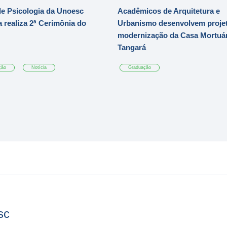
e Psicologia da Unoesc
Acadêmicos de Arquitetura e
 realiza 2ª Cerimônia do
Urbanismo desenvolvem projet
modernização da Casa Mortuár
Tangará
ção
Notícia
Graduação
sc