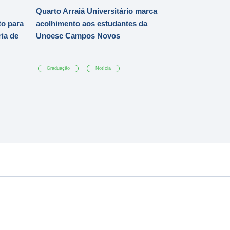
Quarto Arraiá Universitário marca
o para
acolhimento aos estudantes da
ia de
Unoesc Campos Novos
Graduação
Notícia