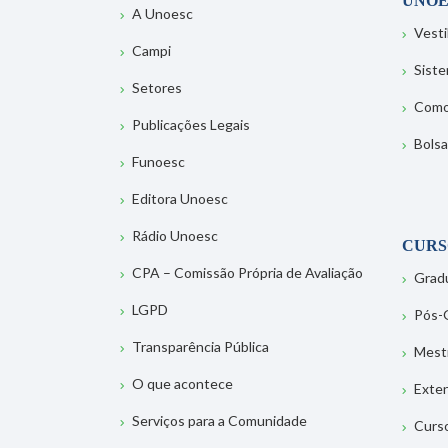
UNOE
A Unoesc
Vesti
Campi
Sist
Setores
Como
Publicações Legais
Bolsa
Funoesc
Editora Unoesc
Rádio Unoesc
CURS
CPA – Comissão Própria de Avaliação
Grad
LGPD
Pós-
Transparência Pública
Mest
O que acontece
Exte
Serviços para a Comunidade
Curs