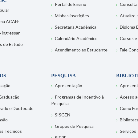
SC
Portal de Ensino
Consulta
bular
Minhas inscrições
Atualize
ema ACAFE
Secretaria Acadêmica
Diploma D
 ingressar
Calendário Acadêmico
Cursos e
s de Estudo
Atendimento ao Estudante
Fale Con
OS
PESQUISA
BIBLIO
uação
Apresentação
Apresen
Graduação
Programas de Incentivo à
Acesso a
Pesquisa
rado e Doutorado
Como Fu
SISGEN
nsão
Bibliotec
Grupos de Pesquisa
os Técnicos
Serviços
SIEPE