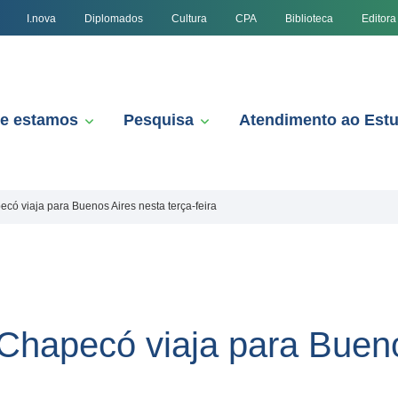
I.nova
Diplomados
Cultura
CPA
Biblioteca
Editora
e estamos
Pesquisa
Atendimento ao Est
ó viaja para Buenos Aires nesta terça-feira
hapecó viaja para Bueno