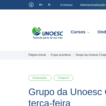
A+
A-
A Unoesc
Internacionalização
Cursos
Ond
Página inicial
O que acontece
Grupo da Unoesc Chapec
Graduação
Chapecó
Grupo da Unoesc C
terça-feira