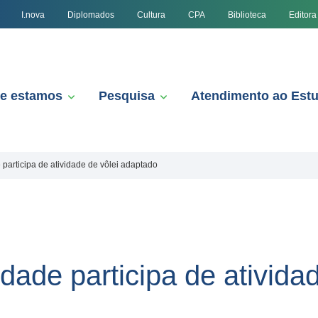
I.nova
Diplomados
Cultura
CPA
Biblioteca
Editora
e estamos
Pesquisa
Atendimento ao Est
 participa de atividade de vôlei adaptado
idade participa de ativida