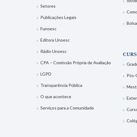
Sist
Setores
Como
Publicações Legais
Bolsa
Funoesc
Editora Unoesc
Rádio Unoesc
CURS
CPA – Comissão Própria de Avaliação
Grad
LGPD
Pós-
Transparência Pública
Mest
O que acontece
Exte
Serviços para a Comunidade
Curs
Colé