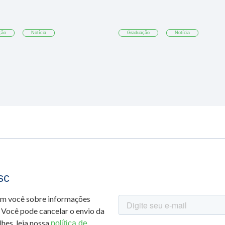
ção
Notícia
Graduação
Notícia
sc
om você sobre informações
 Você pode cancelar o envio da
hes, leia nossa
política de