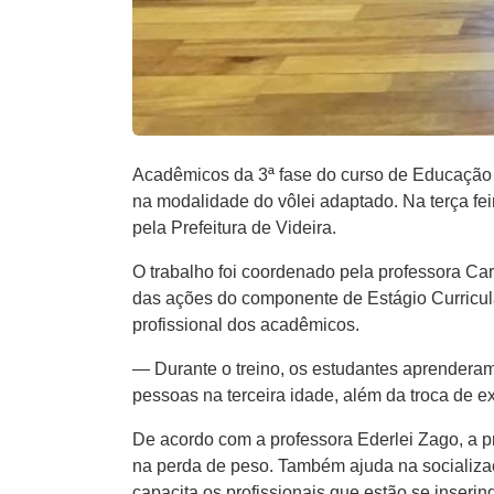
Acadêmicos da 3ª fase do curso de Educação F
na modalidade do vôlei adaptado. Na terça fei
pela Prefeitura de Videira.
O trabalho foi coordenado pela professora Car
das ações do componente de Estágio Curricula
profissional dos acadêmicos.
— Durante o treino, os estudantes aprenderam 
pessoas na terceira idade, além da troca de e
De acordo com a professora Ederlei Zago, a prá
na perda de peso. Também ajuda na socializaç
capacita os profissionais que estão se inseri