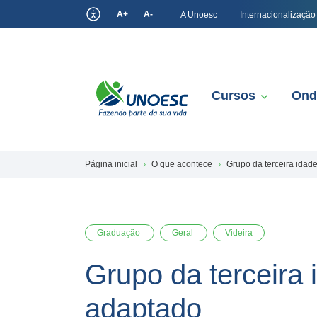
A+
A-
A Unoesc
Internacionalização
Cursos
Ond
Página inicial
O que acontece
Grupo da terceira idade
Graduação
Geral
Videira
Grupo da terceira 
adaptado