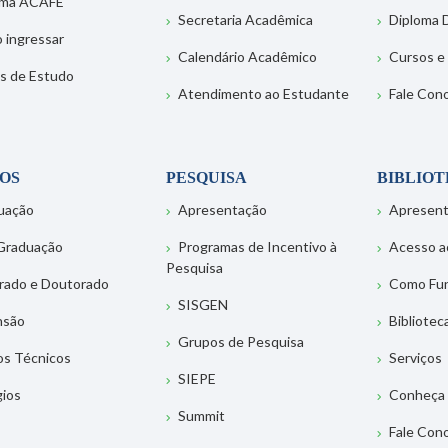
ema ACAFE
Secretaria Acadêmica
Diploma D
 ingressar
Calendário Acadêmico
Cursos e
s de Estudo
Atendimento ao Estudante
Fale Con
OS
PESQUISA
BIBLIO
uação
Apresentação
Apresen
Graduação
Programas de Incentivo à
Acesso a
Pesquisa
rado e Doutorado
Como Fu
SISGEN
nsão
Bibliotec
Grupos de Pesquisa
os Técnicos
Serviços
SIEPE
gios
Conheça 
Summit
Fale Con