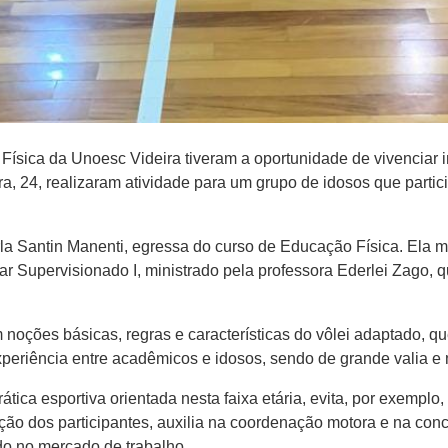
ísica da Unoesc Videira tiveram a oportunidade de vivenciar i
ra, 24, realizaram atividade para um grupo de idosos que parti
la Santin Manenti, egressa do curso de Educação Física. Ela m
r Supervisionado I, ministrado pela professora Ederlei Zago, 
noções básicas, regras e características do vôlei adaptado, qu
xperiência entre acadêmicos e idosos, sendo de grande valia e 
tica esportiva orientada nesta faixa etária, evita, por exemplo
ão dos participantes, auxilia na coordenação motora e na conc
ndo no mercado de trabalho.