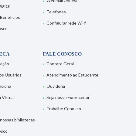
Webmail Unoesc
igital
Telefones
 Benefícios
Configurar rede Wi-fi
osco
TECA
FALE CONOSCO
tação
Contato Geral
os Usuários
Atendimento ao Estudante
nciona
Ouvidoria
a Virtual
Seja nosso Fornecedor
Trabalhe Conosco
nossas bibliotecas
osco