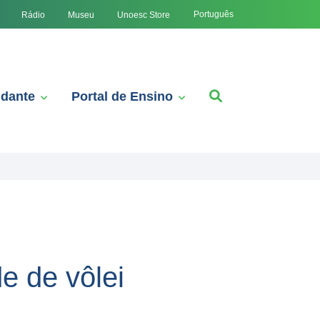
Português
Rádio
Museu
Unoesc Store
udante
Portal de Ensino
de de vôlei