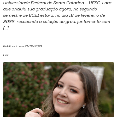
Universidade Federal de Santa Catarina – UFSC. Lara
que oncluiu sua graduação agora, no segundo
I.nova
semestre de 2021 estará, no dia 12 de fevereiro de
2022, recebendo a colação de grau, juntamente com
Diplomados
[…]
Cultura
Publicado em 21/12/2021
Por
CPA
Biblioteca
Editora
Rádio