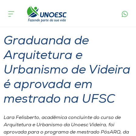
Página
O que
Graduanda de Arquitetura e Urbanismo de
inicial
acontece
Videira é aprovada em mestrado na UFSC
Cursos
Graduação
Geral
Videira
Onde estamos
Graduanda de
Pesquisa
Arquitetura e
Urbanismo de Videira
Atendimento ao Estudante
é aprovada em
Portal de Ensino
mestrado na UFSC
A
Unoesc
Lara Felisberto, acadêmica concluinte do curso de
Arquitetura e Urbanismo da Unoesc Videira, foi
Internacionalização
aprovada para o programa de mestrado PósARQ, da