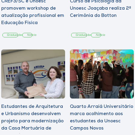
CREF3/SC e Unoesc
Curso de Psicologia da
promovem workshop de
Unoesc Joaçaba realiza 2ª
atualização profissional em
Cerimônia do Botton
Educação Física
Graduação
Notícia
Graduação
Notícia
Estudantes de Arquitetura
Quarto Arraiá Universitário
e Urbanismo desenvolvem
marca acolhimento aos
projeto para modernização
estudantes da Unoesc
da Casa Mortuária de
Campos Novos