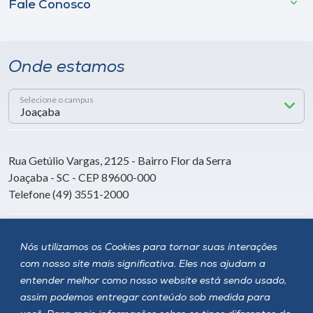
Fale Conosco
Onde estamos
Selecione o campus
Rua Getúlio Vargas, 2125 - Bairro Flor da Serra
Joaçaba - SC - CEP 89600-000
Telefone (49) 3551-2000
Siga a Unoesc
Nós utilizamos os Cookies para tornar suas interações
com nosso site mais significativa. Eles nos ajudam a
entender melhor como nosso website está sendo usado,
assim podemos entregar conteúdo sob medida para