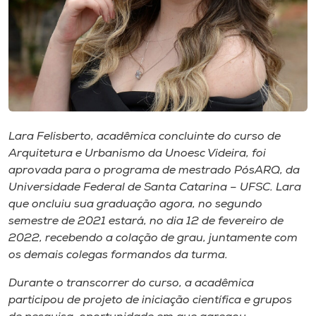
Museu
Unoesc
Store
Selecione
Lara Felisberto, acadêmica concluinte do curso de
o idioma
Arquitetura e Urbanismo da Unoesc Videira, foi
aprovada para o programa de mestrado PósARQ, da
Universidade Federal de Santa Catarina – UFSC. Lara
que oncluiu sua graduação agora, no segundo
A+
semestre de 2021 estará, no dia 12 de fevereiro de
A-
2022, recebendo a colação de grau, juntamente com
os demais colegas formandos da turma.
Durante o transcorrer do curso, a acadêmica
participou de projeto de iniciação científica e grupos