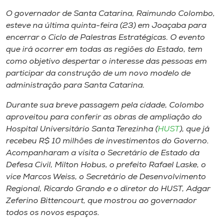
Museu
O governador de Santa Catarina, Raimundo Colombo,
esteve na última quinta-feira (23) em Joaçaba para
Unoesc
encerrar o Ciclo de Palestras Estratégicas. O evento
Store
que irá ocorrer em todas as regiões do Estado, tem
como objetivo despertar o interesse das pessoas em
participar da construção de um novo modelo de
administração para Santa Catarina.
Selecione
o idioma
Durante sua breve passagem pela cidade, Colombo
aproveitou para conferir as obras de ampliação do
Hospital Universitário Santa Terezinha (
HUST
), que já
recebeu R$ 10 milhões de investimentos do Governo.
A+
Acompanharam a visita o Secretário de Estado da
A-
Defesa Civil, Milton Hobus, o prefeito Rafael Laske, o
vice Marcos Weiss, o Secretário de Desenvolvimento
Regional, Ricardo Grando e o diretor do HUST, Adgar
Zeferino Bittencourt, que mostrou ao governador
todos os novos espaços.