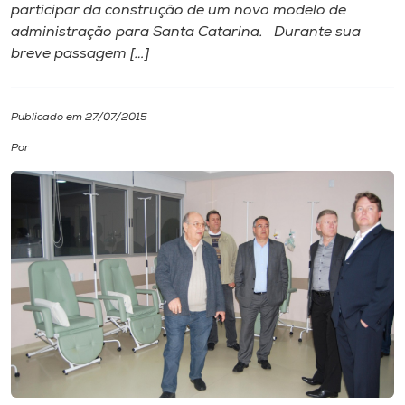
participar da construção de um novo modelo de
administração para Santa Catarina. Durante sua
I.nova
breve passagem […]
Diplomados
Publicado em 27/07/2015
Cultura
Por
CPA
Biblioteca
Editora
Rádio