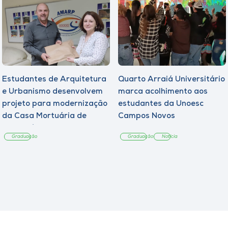
Estudantes de Arquitetura
Quarto Arraiá Universitário
e Urbanismo desenvolvem
marca acolhimento aos
projeto para modernização
estudantes da Unoesc
da Casa Mortuária de
Campos Novos
Tangará
Graduação
Graduação
Notícia