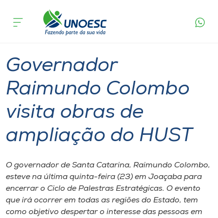
Página
O que
Governador Raimundo Colombo visita obras
inicial
acontece
de ampliação do HUST
Cursos
Graduação
Geral
Joaçaba
Onde estamos
Governador
Pesquisa
Raimundo Colombo
visita obras de
Atendimento ao Estudante
ampliação do HUST
Portal de Ensino
O governador de Santa Catarina, Raimundo Colombo,
A
esteve na última quinta-feira (23) em Joaçaba para
Unoesc
encerrar o Ciclo de Palestras Estratégicas. O evento
que irá ocorrer em todas as regiões do Estado, tem
Internacionalização
como objetivo despertar o interesse das pessoas em