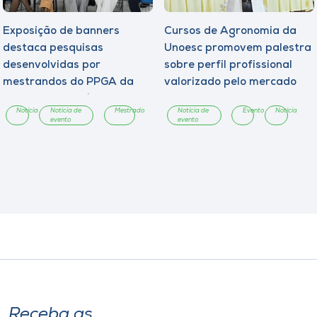
Exposição de banners
Cursos de Agronomia da
destaca pesquisas
Unoesc promovem palestra
desenvolvidas por
sobre perfil profissional
mestrandos do PPGA da
valorizado pelo mercado
Unoesc Chapecó
Notícia
Notícia de
Mestrado
Notícia de
Evento
Notícia
evento
evento
Receba as