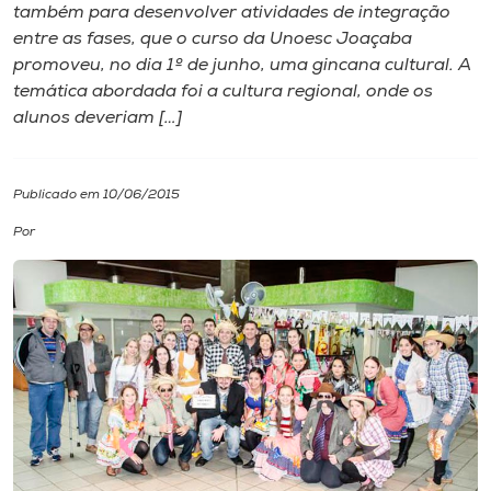
também para desenvolver atividades de integração
entre as fases, que o curso da Unoesc Joaçaba
I.nova
promoveu, no dia 1º de junho, uma gincana cultural. A
temática abordada foi a cultura regional, onde os
Diplomados
alunos deveriam […]
Cultura
Publicado em 10/06/2015
Por
CPA
Biblioteca
Editora
Rádio