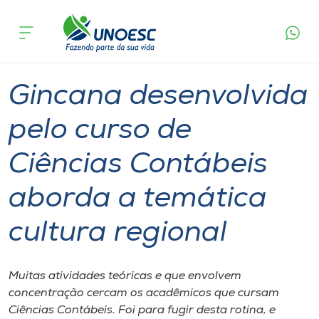
Página
O que
Gincana desenvolvida pelo curso de Ciências
inicial
acontece
Contábeis aborda a temática cultura regional
Cursos
Notícia de evento
Graduação
Joaçaba
Onde estamos
Gincana desenvolvida
Pesquisa
pelo curso de
Ciências Contábeis
Atendimento ao Estudante
aborda a temática
Portal de Ensino
cultura regional
A
Unoesc
Muitas atividades teóricas e que envolvem
concentração cercam os acadêmicos que cursam
Internacionalização
Ciências Contábeis. Foi para fugir desta rotina, e