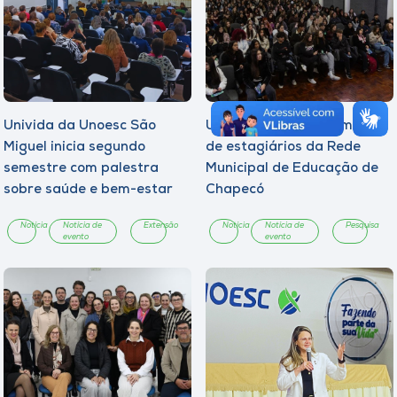
Univida da Unoesc São
Unoesc promove formação
Miguel inicia segundo
de estagiários da Rede
semestre com palestra
Municipal de Educação de
sobre saúde e bem-estar
Chapecó
Notícia
Notícia de
Extensão
Notícia
Notícia de
Pesquisa
evento
evento