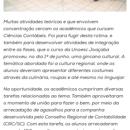
Museu
Unoesc
Muitas atividades teóricas e que envolvem
Store
concentração cercam os acadêmicos que cursam
Ciências Contábeis. Foi para fugir desta rotina, e
também para desenvolver atividades de integração
entre as fases, que o curso da Unoesc Joaçaba
Selecione
promoveu, no dia 1º de junho, uma gincana cultural. A
o idioma
temática abordada foi a cultura regional, onde os
alunos deveriam apresentar diferentes costumes
através da culinária, roupas e até mesmo no linguajar.
A+
Na oportunidade, os acadêmicos cumpriram diversas
A-
tarefas relacionadas ao tema. Também aproveitaram
o momento de união para fazer o bem, por meio da
arrecadação de agasalhos para a companha
desenvolvida pelo Conselho Regional de Contabilidade
(CRC/SC). Com esta tarefa, os alunos arrecadaram