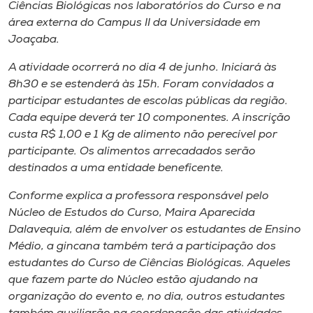
Museu
Ciências Biológicas nos laboratórios do Curso e na
área externa do Campus II da Universidade em
Joaçaba.
Unoesc
Store
A atividade ocorrerá no dia 4 de junho. Iniciará às
8h30 e se estenderá às 15h. Foram convidados a
participar estudantes de escolas públicas da região.
Cada equipe deverá ter 10 componentes. A inscrição
Selecione
custa R$ 1,00 e 1 Kg de alimento não perecível por
o idioma
participante. Os alimentos arrecadados serão
destinados a uma entidade beneficente.
Conforme explica a professora responsável pelo
A+
Núcleo de Estudos do Curso, Maira Aparecida
A-
Dalavequia, além de envolver os estudantes de Ensino
Médio, a gincana também terá a participação dos
estudantes do Curso de Ciências Biológicas. Aqueles
que fazem parte do Núcleo estão ajudando na
organização do evento e, no dia, outros estudantes