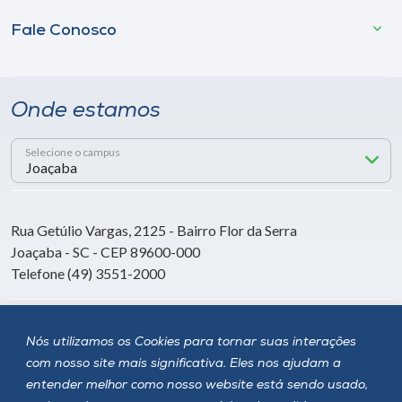
Fale Conosco
Onde estamos
Selecione o campus
Rua Getúlio Vargas, 2125 - Bairro Flor da Serra
Joaçaba - SC - CEP 89600-000
Telefone (49) 3551-2000
Siga a Unoesc
Nós utilizamos os Cookies para tornar suas interações
com nosso site mais significativa. Eles nos ajudam a
entender melhor como nosso website está sendo usado,