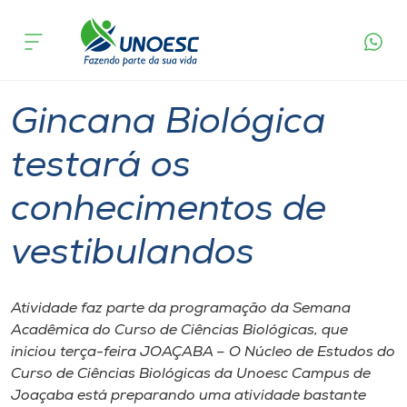
Página
O que
Gincana Biológica testará os conhecimentos
inicial
acontece
de vestibulandos
Cursos
Graduação
Joaçaba
Onde estamos
Gincana Biológica
Pesquisa
testará os
conhecimentos de
Atendimento ao Estudante
vestibulandos
Portal de Ensino
Atividade faz parte da programação da Semana
A
Acadêmica do Curso de Ciências Biológicas, que
Unoesc
iniciou terça-feira JOAÇABA – O Núcleo de Estudos do
Curso de Ciências Biológicas da Unoesc Campus de
Internacionalização
Joaçaba está preparando uma atividade bastante