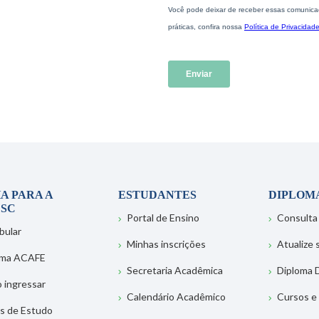
A PARA A
ESTUDANTES
DIPLOM
SC
Portal de Ensino
Consulta
bular
Minhas inscrições
Atualize
ema ACAFE
Secretaria Acadêmica
Diploma D
 ingressar
Calendário Acadêmico
Cursos e
s de Estudo