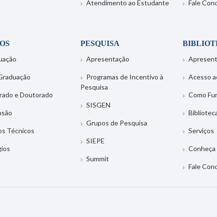
Atendimento ao Estudante
Fale Con
OS
PESQUISA
BIBLIO
uação
Apresentação
Apresen
Graduação
Programas de Incentivo à
Acesso a
Pesquisa
rado e Doutorado
Como Fu
SISGEN
nsão
Bibliotec
Grupos de Pesquisa
os Técnicos
Serviços
SIEPE
gios
Conheça 
Summit
Fale Con