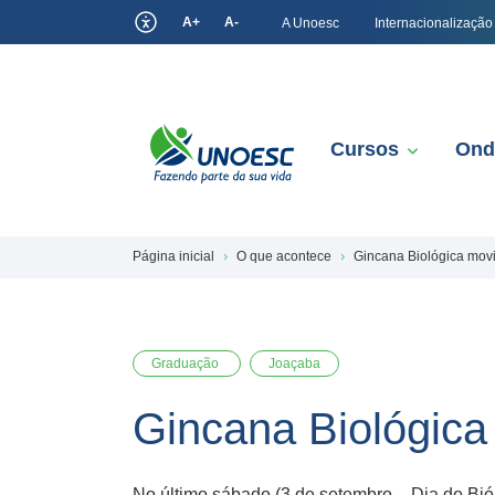
A+
A-
A Unoesc
Internacionalização
Cursos
Ond
Página inicial
O que acontece
Gincana Biológica mov
Graduação
Joaçaba
Gincana Biológic
No último sábado (3 de setembro – Dia do Bió