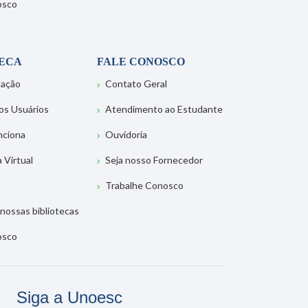
osco
TECA
FALE CONOSCO
tação
Contato Geral
os Usuários
Atendimento ao Estudante
nciona
Ouvidoria
a Virtual
Seja nosso Fornecedor
Trabalhe Conosco
nossas bibliotecas
osco
Siga a Unoesc