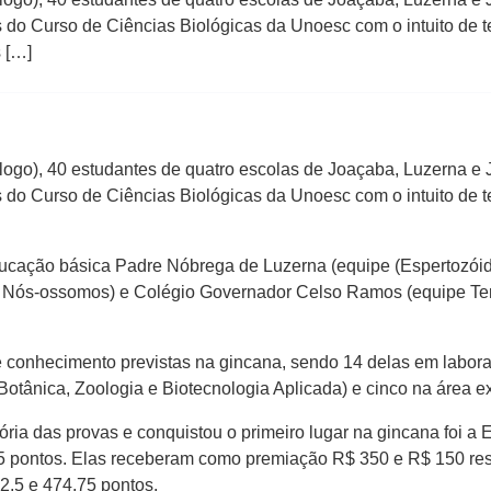
s do Curso de Ciências Biológicas da Unoesc com o intuito de t
 […]
logo), 40 estudantes de quatro escolas de Joaçaba, Luzerna e 
s do Curso de Ciências Biológicas da Unoesc com o intuito de t
ucação básica Padre Nóbrega de Luzerna (equipe (Espertozóide
e Nós-ossomos) e Colégio Governador Celso Ramos (equipe Ter
conhecimento previstas na gincana, sendo 14 delas em laborat
 Botânica, Zoologia e Biotecnologia Aplicada) e cinco na área 
ia das provas e conquistou o primeiro lugar na gincana foi a 
5 pontos. Elas receberam como premiação R$ 350 e R$ 150 resp
2,5 e 474,75 pontos.