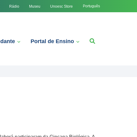
Português
Rádio
Museu
Unoesc Store
udante
Portal de Ensino
Jaborá participaram da Gincana Biológica. A