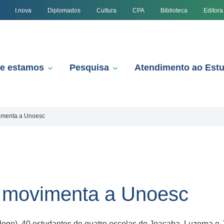
I.nova
Diplomados
Cultura
CPA
Biblioteca
Editora
e estamos
Pesquisa
Atendimento ao Est
imenta a Unoesc
a movimenta a Unoesc
logo), 40 estudantes de quatro escolas de Joaçaba, Luzerna e 