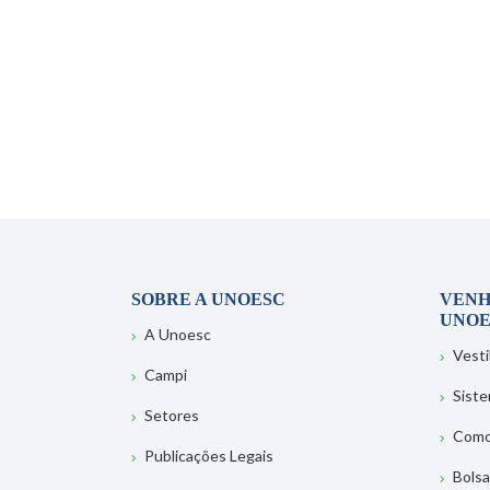
SOBRE A UNOESC
VENH
UNOE
A Unoesc
Vesti
Campi
Sist
Setores
Como
Publicações Legais
Bolsa