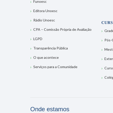
Funoesc
Editora Unoesc
Rádio Unoesc
CURS
CPA – Comissão Própria de Avaliação
Grad
LGPD
Pós-
Transparência Pública
Mest
O que acontece
Exte
Serviços para a Comunidade
Curs
Colé
Onde estamos