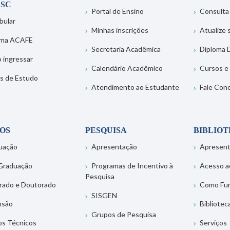
SC
Portal de Ensino
Consulta
bular
Minhas inscrições
Atualize
ema ACAFE
Secretaria Acadêmica
Diploma D
 ingressar
Calendário Acadêmico
Cursos e
s de Estudo
Atendimento ao Estudante
Fale Con
OS
PESQUISA
BIBLIO
uação
Apresentação
Apresen
Graduação
Programas de Incentivo à
Acesso a
Pesquisa
rado e Doutorado
Como Fu
SISGEN
nsão
Bibliotec
Grupos de Pesquisa
os Técnicos
Serviços