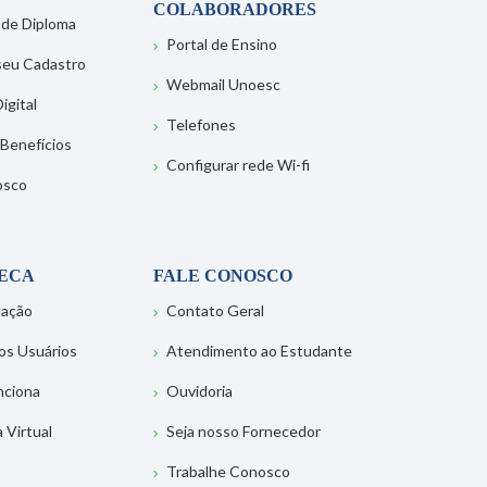
COLABORADORES
 de Diploma
Portal de Ensino
 seu Cadastro
Webmail Unoesc
igital
Telefones
 Benefícios
Configurar rede Wi-fi
osco
TECA
FALE CONOSCO
tação
Contato Geral
os Usuários
Atendimento ao Estudante
nciona
Ouvidoria
a Virtual
Seja nosso Fornecedor
Trabalhe Conosco