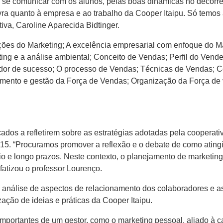
 se comunicar com os alunos, pelas boas dinâmicas no decorre
vra quanto à empresa e ao trabalho da Cooper Itaipu. Só temo
tiva, Caroline Aparecida Bidtinger.
ções do Marketing; A excelência empresarial com enfoque do 
ting e a análise ambiental; Conceito de Vendas; Perfil do Vend
edor de sucesso; O processo de Vendas; Técnicas de Vendas; C
mento e gestão da Força de Vendas; Organização da Força de
ados a refletirem sobre as estratégias adotadas pela cooperati
15. “Procuramos promover a reflexão e o debate de como atingi
io e longo prazos. Neste contexto, o planejamento de marketing,
fatizou o professor Lourenço.
 análise de aspectos de relacionamento dos colaboradores e a
zação de ideias e práticas da Cooper Itaipu.
mportantes de um gestor, como o marketing pessoal, aliado à 