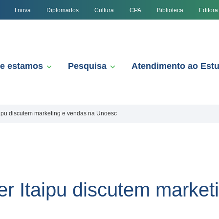
I.nova
Diplomados
Cultura
CPA
Biblioteca
Editora
e estamos
Pesquisa
Atendimento ao Est
aipu discutem marketing e vendas na Unoesc
r Itaipu discutem market