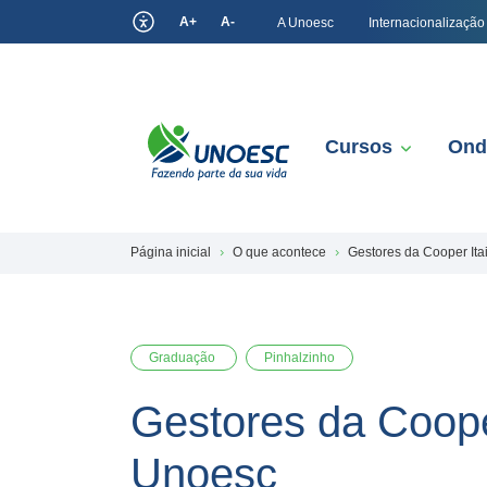
A+
A-
A Unoesc
Internacionalização
Cursos
Ond
Página inicial
O que acontece
Gestores da Cooper It
Graduação
Pinhalzinho
Gestores da Coope
Unoesc