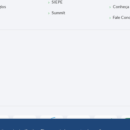
SIEPE
gios
Conheça 
Summit
Fale Con