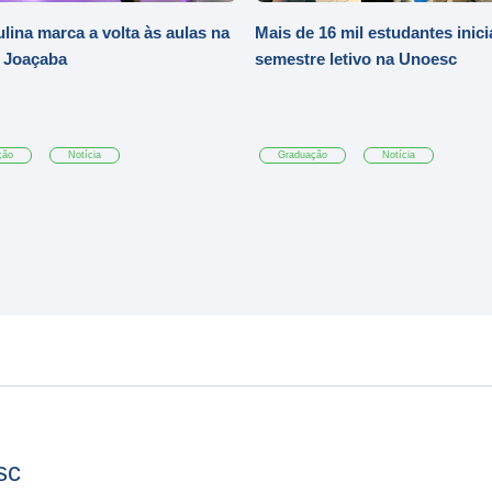
ulina marca a volta às aulas na
Mais de 16 mil estudantes inic
 Joaçaba
semestre letivo na Unoesc
ção
Notícia
Graduação
Notícia
sc