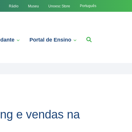
Português
Rádio
Museu
Unoesc Store
udante
Portal de Ensino
ing e vendas na