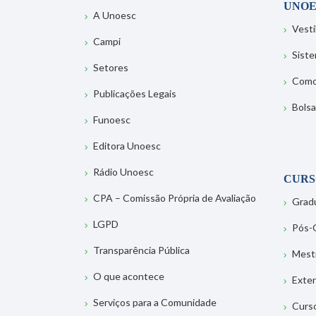
UNOE
A Unoesc
Vesti
Campi
Sist
Setores
Como
Publicações Legais
Bolsa
Funoesc
Editora Unoesc
Rádio Unoesc
CURS
CPA – Comissão Própria de Avaliação
Grad
LGPD
Pós-
Transparência Pública
Mest
O que acontece
Exte
Serviços para a Comunidade
Curs